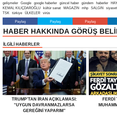
gelişmeler
Google
google haberler
güncel haber
gündem
haberler
HA
KEMAL KILIÇDAROĞLU
kültür sanat
MAGAZİN
mhp
SALGIN
siyaset
TSK
türkiye
ÜLKELER
virüs
Paylaş
Paylaş
Paylaş
HABER HAKKINDA GÖRÜŞ BELİ
İLGİLİ HABERLER
TRUMP’TAN İRAN AÇIKLAMASI:
FERDI
“UYGUN DAVRANMAZLARSA
MUHAMM
GEREĞINI YAPARIM”