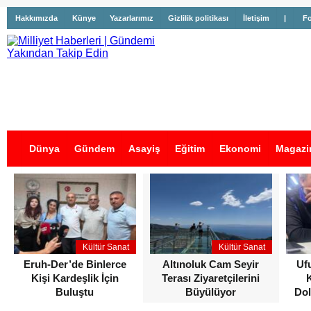
Hakkımızda
Künye
Yazarlarımız
Gizlilik politikası
İletişim
|
Fo
Dünya
Gündem
Asayiş
Eğitim
Ekonomi
Magazi
İş İlanları
Kültür Sanat
Kültür Sanat
Eruh-Der’de Binlerce
Altınoluk Cam Seyir
Uf
Kişi Kardeşlik İçin
Terası Ziyaretçilerini
Buluştu
Büyülüyor
Dol