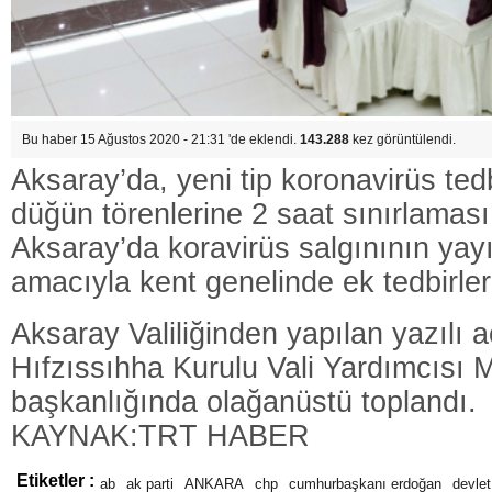
Bu haber 15 Ağustos 2020 - 21:31 'de eklendi.
143.288
kez görüntülendi.
Aksaray’da, yeni tip koronavirüs ted
düğün törenlerine 2 saat sınırlaması g
Aksaray’da koravirüs salgınının yay
amacıyla kent genelinde ek tedbirler 
Aksaray Valiliğinden yapılan yazılı a
Hıfzıssıhha Kurulu Vali Yardımcısı 
başkanlığında olağanüstü toplandı.
KAYNAK:TRT HABER
Etiketler :
ab
ak parti
ANKARA
chp
cumhurbaşkanı erdoğan
devlet