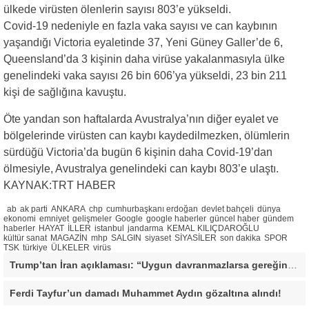
ülkede virüsten ölenlerin sayısı 803’e yükseldi.
Covid-19 nedeniyle en fazla vaka sayısı ve can kaybının
yaşandığı Victoria eyaletinde 37, Yeni Güney Galler’de 6,
Queensland’da 3 kişinin daha virüse yakalanmasıyla ülke
genelindeki vaka sayısı 26 bin 606’ya yükseldi, 23 bin 211
kişi de sağlığına kavuştu.
Öte yandan son haftalarda Avustralya’nın diğer eyalet ve
bölgelerinde virüsten can kaybı kaydedilmezken, ölümlerin
sürdüğü Victoria’da bugün 6 kişinin daha Covid-19’dan
ölmesiyle, Avustralya genelindeki can kaybı 803’e ulaştı.
KAYNAK:TRT HABER
ab
ak parti
ANKARA
chp
cumhurbaşkanı erdoğan
devlet bahçeli
dünya
ekonomi
emniyet
gelişmeler
Google
google haberler
güncel haber
gündem
haberler
HAYAT
İLLER
istanbul
jandarma
KEMAL KILIÇDAROĞLU
kültür sanat
MAGAZİN
mhp
SALGIN
siyaset
SİYASİLER
son dakika
SPOR
TSK
türkiye
ÜLKELER
virüs
Trump’tan İran açıklaması: “Uygun davranmazlarsa gereğini yaparım”
Ferdi Tayfur’un damadı Muhammet Aydın gözaltına alındı!