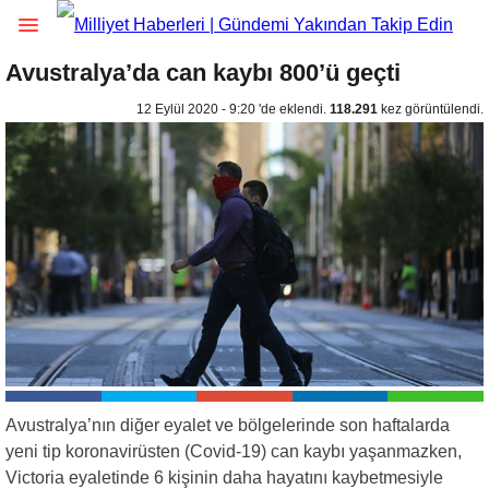
Avustralya’da can kaybı 800’ü geçti
12 Eylül 2020 - 9:20 'de eklendi.
118.291
kez görüntülendi.
Avustralya’nın diğer eyalet ve bölgelerinde son haftalarda
yeni tip koronavirüsten (Covid-19) can kaybı yaşanmazken,
Victoria eyaletinde 6 kişinin daha hayatını kaybetmesiyle