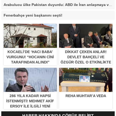
Arabulucu ülke Pakistan duyurdu: ABD ile İran anlaşmaya vardı
Fenerbahçe yeni başkanını seçti!
KOCAELI’DE ‘HACI BABA’
DIKKAT ÇEKEN ANLAR!
VURGUNU! “HOCANIN CINI
DEVLET BAHÇELI VE
TARAFINDAN ALINDI”
ÖZGÜR ÖZEL O ETKINLIKTE
BIR ARAYA GELDILER
286 YILA KADAR HAPSI
REHA MUHTAR’A VEDA
ISTENMIŞTI! MEHMET AKIF
ERSOY ILE ILGILI YENI
GELIŞME
HABER HAKKINDA GÖRÜŞ BELİRT