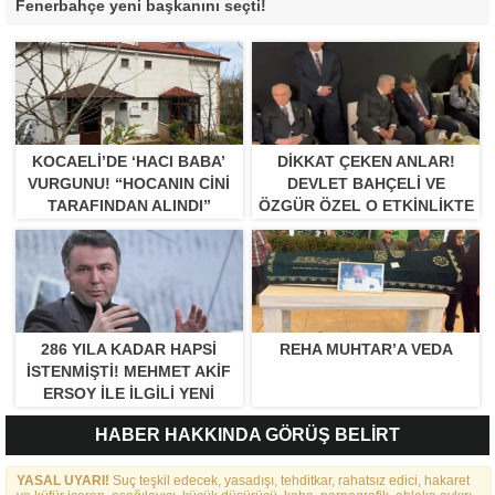
Fenerbahçe yeni başkanını seçti!
KOCAELI’DE ‘HACI BABA’
DIKKAT ÇEKEN ANLAR!
VURGUNU! “HOCANIN CINI
DEVLET BAHÇELI VE
TARAFINDAN ALINDI”
ÖZGÜR ÖZEL O ETKINLIKTE
BIR ARAYA GELDILER
286 YILA KADAR HAPSI
REHA MUHTAR’A VEDA
ISTENMIŞTI! MEHMET AKIF
ERSOY ILE ILGILI YENI
GELIŞME
HABER HAKKINDA GÖRÜŞ BELİRT
YASAL UYARI!
Suç teşkil edecek, yasadışı, tehditkar, rahatsız edici, hakaret