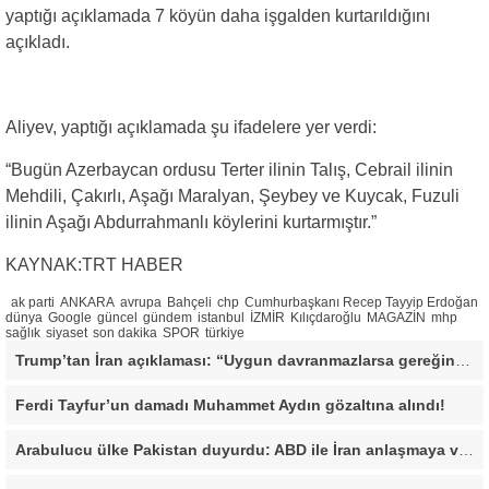
yaptığı açıklamada 7 köyün daha işgalden kurtarıldığını
açıkladı.
Aliyev, yaptığı açıklamada şu ifadelere yer verdi:
“Bugün Azerbaycan ordusu Terter ilinin Talış, Cebrail ilinin
Mehdili, Çakırlı, Aşağı Maralyan, Şeybey ve Kuycak, Fuzuli
ilinin Aşağı Abdurrahmanlı köylerini kurtarmıştır.”
KAYNAK:TRT HABER
ak parti
ANKARA
avrupa
Bahçeli
chp
Cumhurbaşkanı Recep Tayyip Erdoğan
dünya
Google
güncel
gündem
istanbul
İZMİR
Kılıçdaroğlu
MAGAZİN
mhp
sağlık
siyaset
son dakika
SPOR
türkiye
Trump’tan İran açıklaması: “Uygun davranmazlarsa gereğini yaparım”
Ferdi Tayfur’un damadı Muhammet Aydın gözaltına alındı!
Arabulucu ülke Pakistan duyurdu: ABD ile İran anlaşmaya vardı