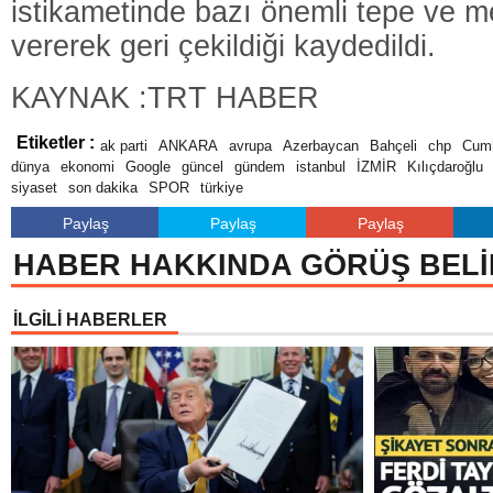
istikametinde bazı önemli tepe ve m
vererek geri çekildiği kaydedildi.
KAYNAK :TRT HABER
Etiketler :
ak parti
ANKARA
avrupa
Azerbaycan
Bahçeli
chp
Cumh
dünya
ekonomi
Google
güncel
gündem
istanbul
İZMİR
Kılıçdaroğlu
siyaset
son dakika
SPOR
türkiye
Paylaş
Paylaş
Paylaş
HABER HAKKINDA GÖRÜŞ BELİ
İLGİLİ HABERLER