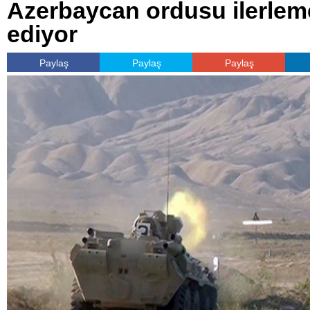
Azerbaycan ordusu ilerle
ediyor
Paylaş
Paylaş
Paylaş