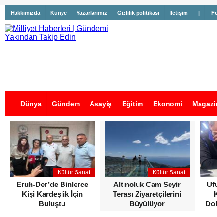
Hakkımızda
Künye
Yazarlarımız
Gizlilik politikası
İletişim
|
Fo
Dünya
Gündem
Asayiş
Eğitim
Ekonomi
Magazi
İş İlanları
Kültür Sanat
Kültür Sanat
Eruh-Der’de Binlerce
Altınoluk Cam Seyir
Uf
Kişi Kardeşlik İçin
Terası Ziyaretçilerini
Buluştu
Büyülüyor
Dol