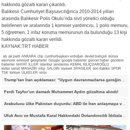
hakkında gözaltı kararı çıkarıldı.
Balıkesir Cumhuriyet Başsavcılığınca 2010-2014 yılları
arasında Balıkesir Polis Okulu’nda sivil yönetici olduğu
belirlenen ve aralarında 1 komiser yardımcısı, 1 polis memuru,
5 öğretmen, 1 infaz koruma memurunun da bulunduğu 13 kişi
hakkında gözaltı kararı verildi.
KAYNAK:TRT HABER
ab
ak parti
ANKARA
chp
cumhurbaşkanı erdoğan
devlet bahçeli
dünya
ekonomi
emniyet
gelişmeler
Google
google haberler
güncel haber
gündem
haberler
HAYAT
İLLER
istanbul
jandarma
KEMAL KILIÇDAROĞLU
kültür sanat
MAGAZİN
mhp
SALGIN
siyaset
SİYASİLER
son dakika
SPOR
TSK
türkiye
ÜLKELER
virüs
Trump’tan İran açıklaması: “Uygun davranmazlarsa gereğini yaparım”
Ferdi Tayfur’un damadı Muhammet Aydın gözaltına alındı!
Arabulucu ülke Pakistan duyurdu: ABD ile İran anlaşmaya vardı
Ufuk Avcı ve Mustafa Karal Hakkındaki Dolandırıcılık İddiaları Büyüyor