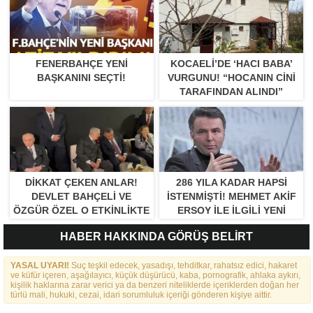
FENERBAHÇE YENI
KOCAELI’DE ‘HACI BABA’
BAŞKANINI SEÇTI!
VURGUNU! “HOCANIN CINI
TARAFINDAN ALINDI”
DIKKAT ÇEKEN ANLAR!
286 YILA KADAR HAPSI
DEVLET BAHÇELI VE
ISTENMIŞTI! MEHMET AKIF
ÖZGÜR ÖZEL O ETKINLIKTE
ERSOY ILE ILGILI YENI
BIR ARAYA GELDILER
GELIŞME
HABER HAKKINDA GÖRÜŞ BELİRT
YASAL UYARI!
Suç teşkil edecek, yasadışı, tehditkar, rahatsız edici, hakaret
ve küfür içeren, aşağılayıcı, küçük düşürücü, kaba, pornografik, ahlaka aykırı,
kişilik haklarına zarar verici ya da benzeri niteliklerde içeriklerden doğan her
türlü mali, hukuki, cezai, idari sorumluluk içeriği gönderen kişiye aittir.