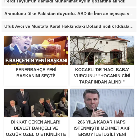
Ferdi Tayfur’un damadı Muhammet Aydın gözaltına alındı!
Arabulucu ülke Pakistan duyurdu: ABD ile İran anlaşmaya vardı
Ufuk Avcı ve Mustafa Karal Hakkındaki Dolandırıcılık İddiaları Büyüyor
FENERBAHÇE YENI
KOCAELI’DE ‘HACI BABA’
BAŞKANINI SEÇTI!
VURGUNU! “HOCANIN CINI
TARAFINDAN ALINDI”
DIKKAT ÇEKEN ANLAR!
286 YILA KADAR HAPSI
DEVLET BAHÇELI VE
ISTENMIŞTI! MEHMET AKIF
ÖZGÜR ÖZEL O ETKINLIKTE
ERSOY ILE ILGILI YENI