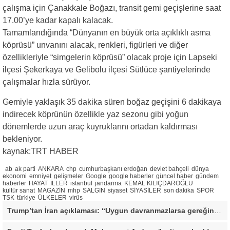
çalışma için Çanakkale Boğazı, transit gemi geçişlerine saat
17.00’ye kadar kapalı kalacak.
Tamamlandığında “Dünyanın en büyük orta açıklıklı asma
köprüsü” unvanını alacak, renkleri, figürleri ve diğer
özellikleriyle “simgelerin köprüsü” olacak proje için Lapseki
ilçesi Şekerkaya ve Gelibolu ilçesi Sütlüce şantiyelerinde
çalışmalar hızla sürüyor.
Gemiyle yaklaşık 35 dakika süren boğaz geçişini 6 dakikaya
indirecek köprünün özellikle yaz sezonu gibi yoğun
dönemlerde uzun araç kuyruklarını ortadan kaldırması
bekleniyor.
kaynak:TRT HABER
ab
ak parti
ANKARA
chp
cumhurbaşkanı erdoğan
devlet bahçeli
dünya
ekonomi
emniyet
gelişmeler
Google
google haberler
güncel haber
gündem
haberler
HAYAT
İLLER
istanbul
jandarma
KEMAL KILIÇDAROĞLU
kültür sanat
MAGAZİN
mhp
SALGIN
siyaset
SİYASİLER
son dakika
SPOR
TSK
türkiye
ÜLKELER
virüs
Trump’tan İran açıklaması: “Uygun davranmazlarsa gereğini yaparım”