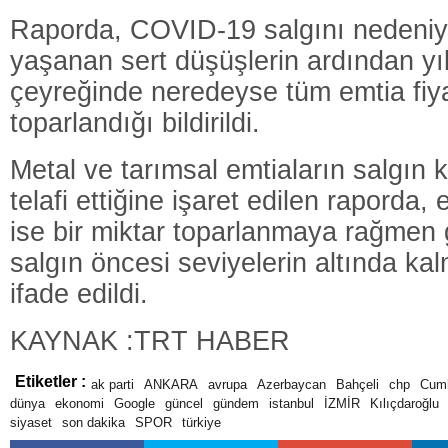
Raporda, COVID-19 salgını nedeniyl
yaşanan sert düşüşlerin ardından yı
çeyreğinde neredeyse tüm emtia fiya
toparlandığı bildirildi.
Metal ve tarımsal emtiaların salgın k
telafi ettiğine işaret edilen raporda, e
ise bir miktar toparlanmaya rağmen 
salgın öncesi seviyelerin altında ka
ifade edildi.
KAYNAK :TRT HABER
Etiketler :
ak parti
ANKARA
avrupa
Azerbaycan
Bahçeli
chp
Cumh
dünya
ekonomi
Google
güncel
gündem
istanbul
İZMİR
Kılıçdaroğlu
siyaset
son dakika
SPOR
türkiye