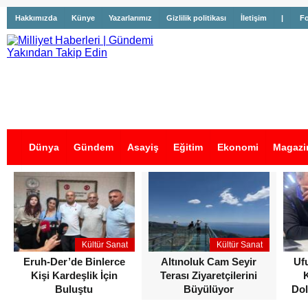
Hakkımızda
Künye
Yazarlarımız
Gizlilik politikası
İletişim
|
Fo
Dünya
Gündem
Asayiş
Eğitim
Ekonomi
Magazi
İş İlanları
Kültür Sanat
Kültür Sanat
Eruh-Der’de Binlerce
Altınoluk Cam Seyir
Uf
Kişi Kardeşlik İçin
Terası Ziyaretçilerini
Buluştu
Büyülüyor
Dol