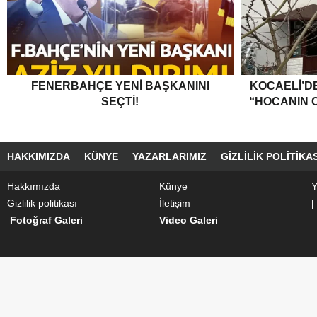
FENERBAHÇE YENI BAŞKANINI
KOCAELI’DE
SEÇTI!
“HOCANIN C
HAKKIMIZDA
KÜNYE
YAZARLARIMIZ
GIZLILIK POLITIKAS
Hakkımızda
Künye
Y
Gizlilik politikası
İletişim
|
Fotoğraf Galeri
Video Galeri