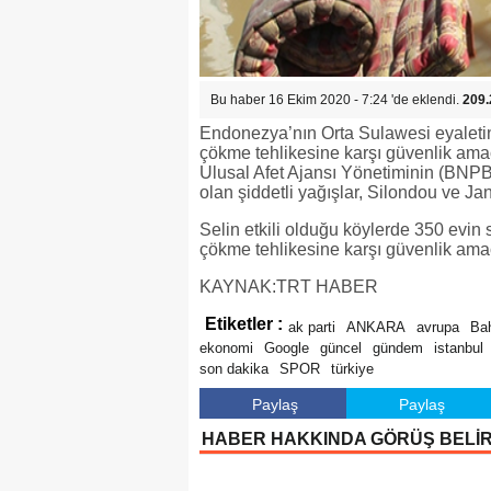
Bu haber 16 Ekim 2020 - 7:24 'de eklendi.
209.
Endonezya’nın Orta Sulawesi eyaletind
çökme tehlikesine karşı güvenlik amac
Ulusal Afet Ajansı Yönetiminin (BNPB) 
olan şiddetli yağışlar, Silondou ve Jan
Selin etkili olduğu köylerde 350 evin 
çökme tehlikesine karşı güvenlik amacı
KAYNAK:TRT HABER
Etiketler :
ak parti
ANKARA
avrupa
Bah
ekonomi
Google
güncel
gündem
istanbul
son dakika
SPOR
türkiye
Paylaş
Paylaş
HABER HAKKINDA GÖRÜŞ BELİ