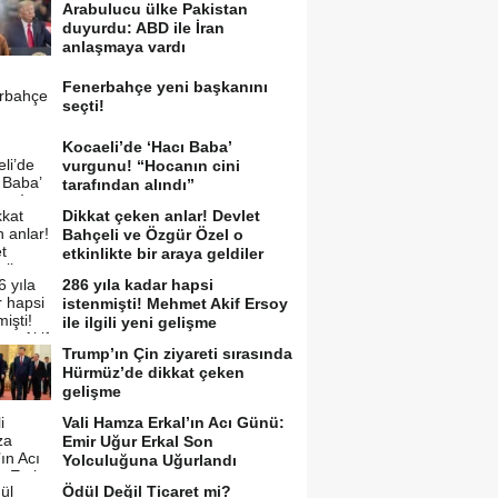
Arabulucu ülke Pakistan
duyurdu: ABD ile İran
anlaşmaya vardı
Fenerbahçe yeni başkanını
seçti!
Kocaeli’de ‘Hacı Baba’
vurgunu! “Hocanın cini
tarafından alındı”
Dikkat çeken anlar! Devlet
Bahçeli ve Özgür Özel o
etkinlikte bir araya geldiler
286 yıla kadar hapsi
istenmişti! Mehmet Akif Ersoy
ile ilgili yeni gelişme
Trump’ın Çin ziyareti sırasında
Hürmüz’de dikkat çeken
gelişme
Vali Hamza Erkal’ın Acı Günü:
Emir Uğur Erkal Son
Yolculuğuna Uğurlandı
Ödül Değil Ticaret mi?