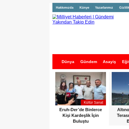
Hakkımızda
Künye
Yazarlarımız
Gizlili
Dünya
Gündem
Asayiş
Eği
İş İlanları
Kültür Sanat
Eruh-Der’de Binlerce
Altın
Kişi Kardeşlik İçin
Terası
Buluştu
B