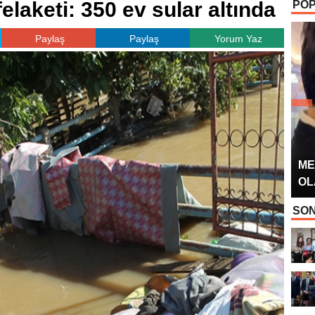
laketi: 350 ev sular altında
POP
OYUNCUSU” 
Paylaş
Paylaş
Yorum Yaz
ME
OL
SON