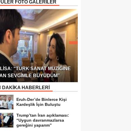
ÜLER FOTO GALERİLER
ÖDÜLÜ!
ULUSLARARASI SAĞL
LISA: “TÜRK SANAT MÜZIĞINE
FEDERASYONU 75 Ü
AN SEVGIMLE BÜYÜDÜM”
TEMSILCILIK VERDI
 DAKİKA HABERLERİ
Eruh-Der’de Binlerce Kişi
Kardeşlik İçin Buluştu
Trump’tan İran açıklaması:
“Uygun davranmazlarsa
gereğini yaparım”