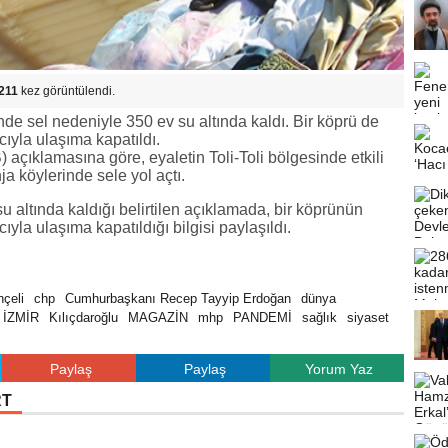
211
kez görüntülendi.
e sel nedeniyle 350 ev su altında kaldı. Bir köprü de
ıyla ulaşıma kapatıldı.
açıklamasına göre, eyaletin Toli-Toli bölgesinde etkili
ja köylerinde sele yol açtı.
su altında kaldığı belirtilen açıklamada, bir köprünün
yla ulaşıma kapatıldığı bilgisi paylaşıldı.
çeli
chp
Cumhurbaşkanı Recep Tayyip Erdoğan
dünya
İZMİR
Kılıçdaroğlu
MAGAZİN
mhp
PANDEMİ
sağlık
siyaset
Paylaş
Paylaş
Yorum Yaz
RT