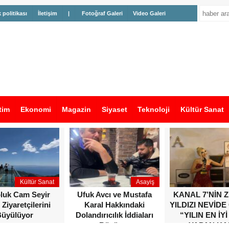
k politikası
İletişim
|
Fotoğraf Galeri
Video Galeri
tim
Ekonomi
Magazin
Siyaset
Teknoloji
Kültür Sanat
Kültür Sanat
Asayiş
oluk Cam Seyir
Ufuk Avcı ve Mustafa
KANAL 7’NİN 
 Ziyaretçilerini
Karal Hakkındaki
YILDIZI NEVİDE
üyülüyor
Dolandırıcılık İddiaları
“YILIN EN İYİ
Büyüyor
YAPAN KA