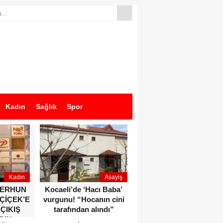
Kadın
Sağlık
Spor
Kadın
Asayiş
Ekonomi
ZERHUN
Kocaeli’de ‘Hacı Baba’
Dikkat çeken anlar!
 ÇİÇEK’E
vurgunu! “Hocanın cini
Devlet Bahçeli ve Özgür
 ÇIKIŞ
tarafından alındı”
Özel o etkinlikte bir
DIN
araya geldiler