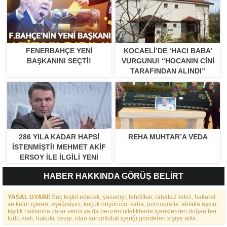
FENERBAHÇE YENI
KOCAELI’DE ‘HACI BABA’
BAŞKANINI SEÇTI!
VURGUNU! “HOCANIN CINI
TARAFINDAN ALINDI”
286 YILA KADAR HAPSI
REHA MUHTAR’A VEDA
ISTENMIŞTI! MEHMET AKIF
ERSOY ILE ILGILI YENI
GELIŞME
HABER HAKKINDA GÖRÜŞ BELİRT
YASAL UYARI!
Suç teşkil edecek, yasadışı, tehditkar, rahatsız edici, hakaret
ve küfür içeren, aşağılayıcı, küçük düşürücü, kaba, pornografik, ahlaka aykırı,
kişilik haklarına zarar verici ya da benzeri niteliklerde içeriklerden doğan her
türlü mali, hukuki, cezai, idari sorumluluk içeriği gönderen kişiye aittir.