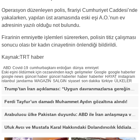
Operasyon düzenleyen polis, firariyi Cumhuriyet Caddesi’nde
yakalarken, yapılan üst aramasında eski eşi A.O.’nun ev
adresinin yazılı olduğu not bulundu.
Firarinin emniyette işlemleri sürererken, polisin titiz çalışması
sonucu olası bir kadın cinayetinin önlendiği bildirildi.
Kaynak:TRT haber
ABD
Covid-19
cumhurbaşkanı erdoğan
dünya
emniyet
Eski eşini öldürmek için cezaevinden kaçtı
gelişmeler
Google
google haberler
google news
güncel haber
güncel haberler
haber
haberler
HAYAT
instagram
istanbul
jandarma
MAGAZİN
SALGIN
siyaset
son dakika
türkiye
ÜLKELER
Trump’tan İran açıklaması: “Uygun davranmazlarsa gereğini yaparım”
Ferdi Tayfur’un damadı Muhammet Aydın gözaltına alındı!
Arabulucu ülke Pakistan duyurdu: ABD ile İran anlaşmaya vardı
Ufuk Avcı ve Mustafa Karal Hakkındaki Dolandırıcılık İddiaları Büyüyor