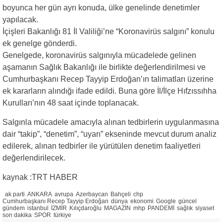
boyunca her gün ayrı konuda, ülke genelinde denetimler
yapılacak.
İçişleri Bakanlığı 81 İl Valiliği’ne “Koronavirüs salgını” konulu
ek genelge gönderdi.
Genelgede, koronavirüs salgınıyla mücadelede gelinen
aşamanın Sağlık Bakanlığı ile birlikte değerlendirilmesi ve
Cumhurbaşkanı Recep Tayyip Erdoğan’ın talimatları üzerine
ek kararların alındığı ifade edildi. Buna göre İl/İlçe Hıfzıssıhha
Kurulları’nın 48 saat içinde toplanacak.
Salgınla mücadele amacıyla alınan tedbirlerin uygulanmasına
dair “takip”, “denetim”, “uyarı” ekseninde mevcut durum analiz
edilerek, alınan tedbirler ile yürütülen denetim faaliyetleri
değerlendirilecek.
kaynak :TRT HABER
ak parti
ANKARA
avrupa
Azerbaycan
Bahçeli
chp
Cumhurbaşkanı Recep Tayyip Erdoğan
dünya
ekonomi
Google
güncel
gündem
istanbul
İZMİR
Kılıçdaroğlu
MAGAZİN
mhp
PANDEMİ
sağlık
siyaset
son dakika
SPOR
türkiye