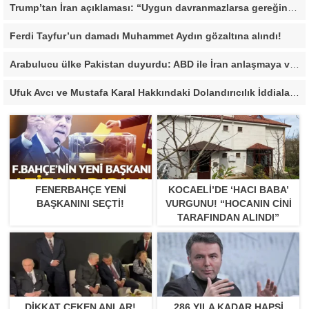
Trump’tan İran açıklaması: “Uygun davranmazlarsa gereğini yaparım”
Ferdi Tayfur’un damadı Muhammet Aydın gözaltına alındı!
Arabulucu ülke Pakistan duyurdu: ABD ile İran anlaşmaya vardı
Ufuk Avcı ve Mustafa Karal Hakkındaki Dolandırıcılık İddiaları Büyüyor
FENERBAHÇE YENI
KOCAELI’DE ‘HACI BABA’
BAŞKANINI SEÇTI!
VURGUNU! “HOCANIN CINI
TARAFINDAN ALINDI”
DIKKAT ÇEKEN ANLAR!
286 YILA KADAR HAPSI