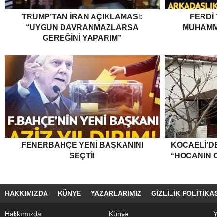
TRUMP’TAN İRAN AÇIKLAMASI:
FERDI
“UYGUN DAVRANMAZLARSA
MUHAMM
GEREĞINI YAPARIM”
FENERBAHÇE YENI BAŞKANINI
KOCAELI’DE
SEÇTI!
“HOCANIN C
HAKKIMIZDA
KÜNYE
YAZARLARIMIZ
GIZLILIK POLITIKAS
Hakkımızda
Künye
Y