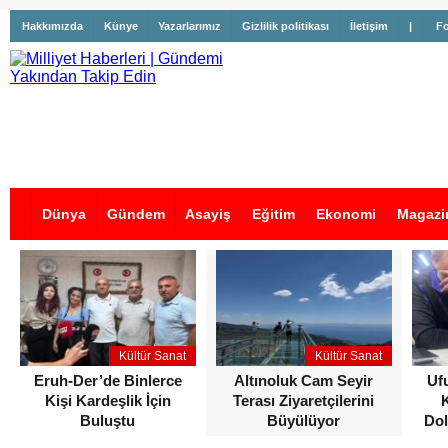
Hakkımızda
Künye
Yazarlarımız
Gizlilik politikası
İletişim
|
Fo
Dünya
Gündem
Asayiş
Eğitim
Ekonomi
Magazi
İş İlanları
Kültür Sanat
Kültür Sanat
Eruh-Der’de Binlerce
Altınoluk Cam Seyir
Uf
Kişi Kardeşlik İçin
Terası Ziyaretçilerini
Buluştu
Büyülüyor
Dol