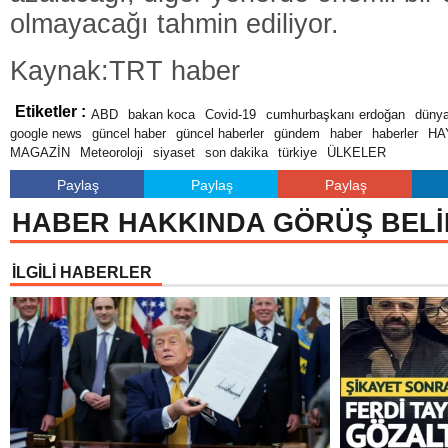
olmayacağı tahmin ediliyor.
Kaynak:TRT haber
Etiketler :
ABD
bakan koca
Covid-19
cumhurbaşkanı erdoğan
düny
google news
güncel haber
güncel haberler
gündem
haber
haberler
HA
MAGAZİN
Meteoroloji
siyaset
son dakika
türkiye
ÜLKELER
Paylaş
Paylaş
Paylaş
HABER HAKKINDA GÖRÜŞ BELİ
İLGİLİ HABERLER