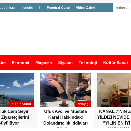
k politikası
İletişim
|
Fotoğraf Galeri
Video Galeri
tim
Ekonomi
Magazin
Siyaset
Teknoloji
Kültür Sanat
Kültür Sanat
Asayiş
oluk Cam Seyir
Ufuk Avcı ve Mustafa
KANAL 7’NİN 
 Ziyaretçilerini
Karal Hakkındaki
YILDIZI NEVİDE
üyülüyor
Dolandırıcılık İddiaları
“YILIN EN İYİ
Büyüyor
YAPAN KA