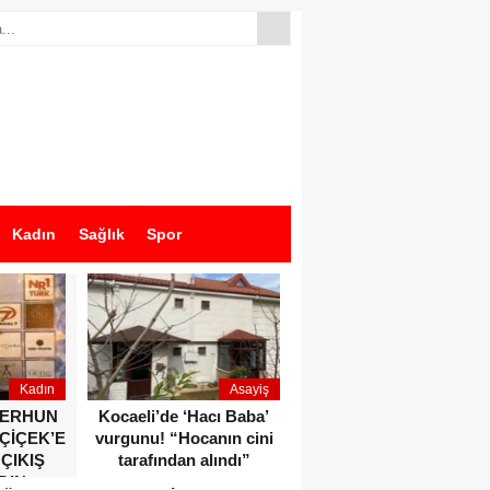
Kadın
Sağlık
Spor
Kadın
Asayiş
Ekonomi
ZERHUN
Kocaeli’de ‘Hacı Baba’
Dikkat çeken anlar!
 ÇİÇEK’E
vurgunu! “Hocanın cini
Devlet Bahçeli ve Özgür
 ÇIKIŞ
tarafından alındı”
Özel o etkinlikte bir
DIN
araya geldiler