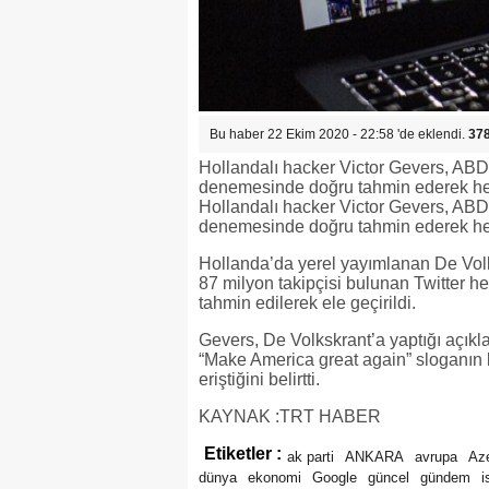
Bu haber 22 Ekim 2020 - 22:58 'de eklendi.
37
Hollandalı hacker Victor Gevers, ABD 
denemesinde doğru tahmin ederek he
Hollandalı hacker Victor Gevers, ABD 
denemesinde doğru tahmin ederek hesa
Hollanda’da yerel yayımlanan De Vol
87 milyon takipçisi bulunan Twitter hes
tahmin edilerek ele geçirildi.
Gevers, De Volkskrant’a yaptığı açıkl
“Make America great again” sloganın
eriştiğini belirtti.
KAYNAK :TRT HABER
Etiketler :
ak parti
ANKARA
avrupa
Az
dünya
ekonomi
Google
güncel
gündem
i