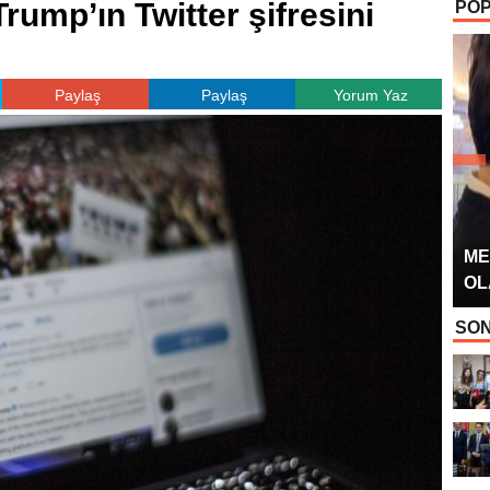
rump’ın Twitter şifresini
POP
OYUNCUSU” 
Paylaş
Paylaş
Yorum Yaz
ME
OL
SON