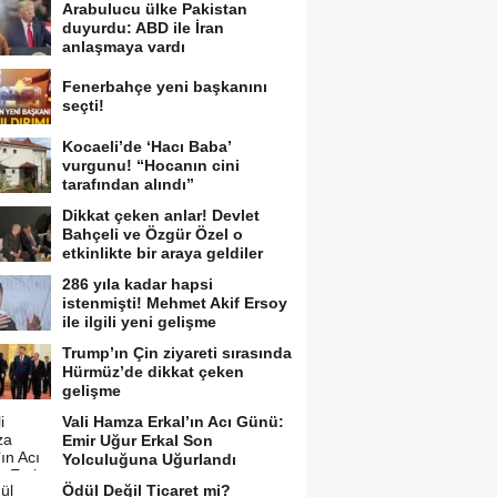
Arabulucu ülke Pakistan
duyurdu: ABD ile İran
anlaşmaya vardı
Fenerbahçe yeni başkanını
seçti!
Kocaeli’de ‘Hacı Baba’
vurgunu! “Hocanın cini
tarafından alındı”
Dikkat çeken anlar! Devlet
Bahçeli ve Özgür Özel o
etkinlikte bir araya geldiler
286 yıla kadar hapsi
istenmişti! Mehmet Akif Ersoy
ile ilgili yeni gelişme
Trump’ın Çin ziyareti sırasında
Hürmüz’de dikkat çeken
gelişme
Vali Hamza Erkal’ın Acı Günü:
Emir Uğur Erkal Son
Yolculuğuna Uğurlandı
Ödül Değil Ticaret mi?