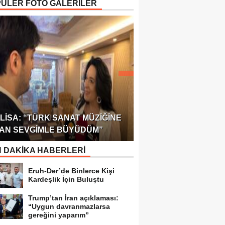
ÜLER FOTO GALERİLER
ÖDÜLÜ!
ULUSLARARASI SAĞL
LISA: “TÜRK SANAT MÜZIĞINE
FEDERASYONU 75 Ü
AN SEVGIMLE BÜYÜDÜM”
TEMSILCILIK VERDI
 DAKİKA HABERLERİ
Eruh-Der’de Binlerce Kişi
Kardeşlik İçin Buluştu
Trump’tan İran açıklaması:
“Uygun davranmazlarsa
gereğini yaparım”