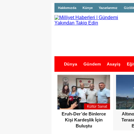
Hakkımızda
Künye
Yazarlarımız
Gizlili
Dünya
Gündem
Asayiş
Eği
İş İlanları
Kültür Sanat
Eruh-Der’de Binlerce
Altın
Kişi Kardeşlik İçin
Terası
Buluştu
B