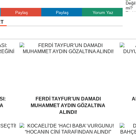
Paylaş
Paylaş
Yorum Yaz
RT
I:
FERDI TAYFUR’UN DAMADI
A
A
MUHAMMET AYDIN GÖZALTINA
ALINDI!