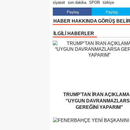
siyaset
son dakika
SPOR
türkiye
Paylaş
Paylaş
HABER HAKKINDA GÖRÜŞ BELİ
İLGİLİ HABERLER
TRUMP’TAN İRAN AÇIKLAMAS
“UYGUN DAVRANMAZLARS
GEREĞINI YAPARIM”