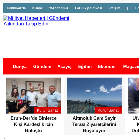
Hakkımızda
Künye
Yazarlarımız
Gizlilik politikası
İletişim
|
Fo
Dünya
Gündem
Asayiş
Eğitim
Ekonomi
Magazi
İş İlanları
Kültür Sanat
Kültür Sanat
Eruh-Der’de Binlerce
Altınoluk Cam Seyir
Uf
Kişi Kardeşlik İçin
Terası Ziyaretçilerini
Buluştu
Büyülüyor
Dol