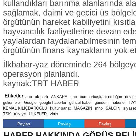
kullandıkları barınma alanlarında al
sağlamak, daimi ve geçici üs bölgele
örgütünün hareket kabiliyetini kısıtl
hayvancılık faaliyetlerine devam ed
yaylalardan faydalanabilmesinin temi
örgütünün finans kaynaklarını yok e
İlkbahar-yaz döneminde 264 bölgeye
operasyon planlandı.
kaynak:TRT HABER
Etiketler :
ab
ak parti
ANKARA
chp
cumhurbaşkanı erdoğan
devlet
gelişmeler
Google
google haberler
güncel haber
gündem
haberler
HA
KEMAL KILIÇDAROĞLU
kültür sanat
MAGAZİN
mhp
SALGIN
siyaset
TSK
türkiye
ÜLKELER
virüs
Paylaş
Paylaş
Paylaş
HABER HAKKINDA GÖRÜŞ BELİ