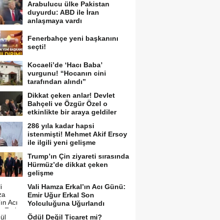
Arabulucu ülke Pakistan
duyurdu: ABD ile İran
anlaşmaya vardı
Fenerbahçe yeni başkanını
seçti!
Kocaeli’de ‘Hacı Baba’
vurgunu! “Hocanın cini
tarafından alındı”
Dikkat çeken anlar! Devlet
Bahçeli ve Özgür Özel o
etkinlikte bir araya geldiler
286 yıla kadar hapsi
istenmişti! Mehmet Akif Ersoy
ile ilgili yeni gelişme
Trump’ın Çin ziyareti sırasında
Hürmüz’de dikkat çeken
gelişme
Vali Hamza Erkal’ın Acı Günü:
Emir Uğur Erkal Son
Yolculuğuna Uğurlandı
Ödül Değil Ticaret mi?