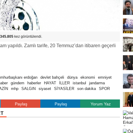
345.805
kez görüntülendi.
zam yapıldı. Zamlı tarife, 20 Temmuz’dan itibaren geçerli
umhurbaşkanı erdoğan
devlet bahçeli
dünya
ekonomi
emniyet
haber
gündem
haberler
HAYAT
İLLER
istanbul
jandarma
AZİN
mhp
SALGIN
siyaset
SİYASİLER
son dakika
SPOR
Paylaş
Paylaş
Yorum Yaz
RT