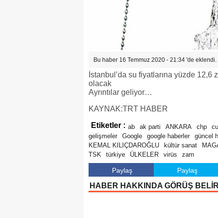
Bu haber 16 Temmuz 2020 - 21:34 'de eklendi.
İstanbul’da su fiyatlarına yüzde 12,6 
olacak
Ayrıntılar geliyor…
KAYNAK:TRT HABER
Etiketler :
ab
ak parti
ANKARA
chp
c
gelişmeler
Google
google haberler
güncel 
KEMAL KILIÇDAROĞLU
kültür sanat
MAG
TSK
türkiye
ÜLKELER
virüs
zam
Paylaş
Paylaş
HABER HAKKINDA GÖRÜŞ BELİ