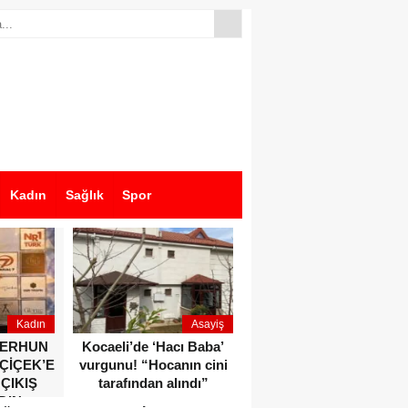
Kadın
Sağlık
Spor
Kadın
Asayiş
Ekonomi
ZERHUN
Kocaeli’de ‘Hacı Baba’
Dikkat çeken anlar!
 ÇİÇEK’E
vurgunu! “Hocanın cini
Devlet Bahçeli ve Özgür
 ÇIKIŞ
tarafından alındı”
Özel o etkinlikte bir
DIN
araya geldiler