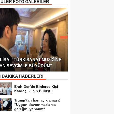
ÜLER FOTO GALERİLER
ÖDÜLÜ!
ULUSLARARASI SAĞL
LISA: “TÜRK SANAT MÜZIĞINE
FEDERASYONU 75 Ü
AN SEVGIMLE BÜYÜDÜM”
TEMSILCILIK VERDI
 DAKİKA HABERLERİ
Eruh-Der’de Binlerce Kişi
Kardeşlik İçin Buluştu
Trump’tan İran açıklaması:
“Uygun davranmazlarsa
gereğini yaparım”