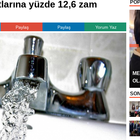
atlarına yüzde 12,6 zam
POP
OYUNCUSU” 
Paylaş
Paylaş
Yorum Yaz
ME
OL
SON