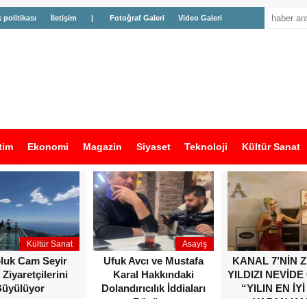
k politikası
İletişim
|
Fotoğraf Galeri
Video Galeri
tim
Ekonomi
Magazin
Siyaset
Teknoloji
Kültür Sanat
Kültür Sanat
Asayiş
oluk Cam Seyir
Ufuk Avcı ve Mustafa
KANAL 7’NİN 
 Ziyaretçilerini
Karal Hakkındaki
YILDIZI NEVİDE
üyülüyor
Dolandırıcılık İddiaları
“YILIN EN İYİ
Büyüyor
YAPAN KA