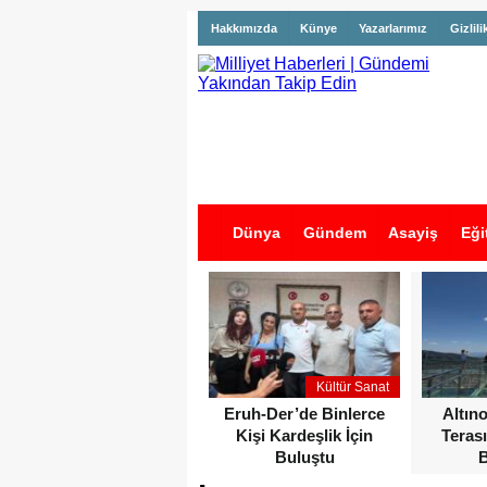
Hakkımızda
Künye
Yazarlarımız
Gizlili
Dünya
Gündem
Asayiş
Eği
İş İlanları
Kültür Sanat
Eruh-Der’de Binlerce
Altın
Kişi Kardeşlik İçin
Terası
Buluştu
B