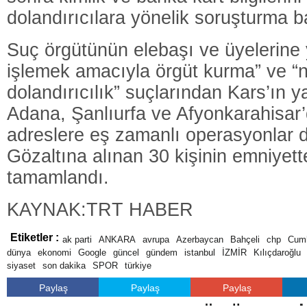
dolandırıcılara yönelik soruşturma ba
Suç örgütünün elebaşı ve üyelerine 
işlemek amacıyla örgüt kurma” ve “nit
dolandırıcılık” suçlarından Kars’ın ya
Adana, Şanlıurfa ve Afyonkarahisar’
adreslere eş zamanlı operasyonlar 
Gözaltına alınan 30 kişinin emniyet
tamamlandı.
KAYNAK:TRT HABER
Etiketler :
ak parti
ANKARA
avrupa
Azerbaycan
Bahçeli
chp
Cumh
dünya
ekonomi
Google
güncel
gündem
istanbul
İZMİR
Kılıçdaroğlu
siyaset
son dakika
SPOR
türkiye
Paylaş
Paylaş
Paylaş