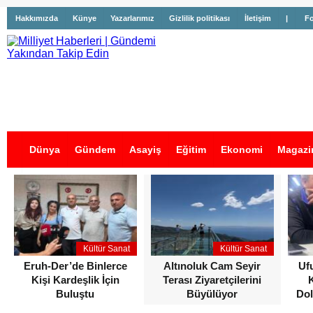
Hakkımızda
Künye
Yazarlarımız
Gizlilik politikası
İletişim
|
Fo
Dünya
Gündem
Asayiş
Eğitim
Ekonomi
Magazi
İş İlanları
Kültür Sanat
Kültür Sanat
Eruh-Der’de Binlerce
Altınoluk Cam Seyir
Uf
Kişi Kardeşlik İçin
Terası Ziyaretçilerini
Buluştu
Büyülüyor
Dol