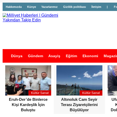
Hakkımızda
Künye
Yazarlarımız
Gizlilik politikası
İletişim
|
Fo
Dünya
Gündem
Asayiş
Eğitim
Ekonomi
Magazi
İş İlanları
Kültür Sanat
Kültür Sanat
Eruh-Der’de Binlerce
Altınoluk Cam Seyir
Uf
Kişi Kardeşlik İçin
Terası Ziyaretçilerini
Buluştu
Büyülüyor
Dol