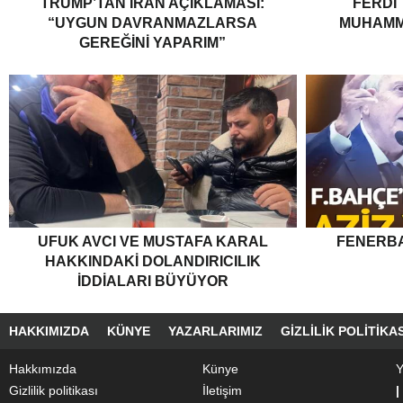
TRUMP’TAN İRAN AÇIKLAMASI:
FERDI
“UYGUN DAVRANMAZLARSA
MUHAMM
GEREĞINI YAPARIM”
UFUK AVCI VE MUSTAFA KARAL
FENERBA
HAKKINDAKI DOLANDIRICILIK
İDDIALARI BÜYÜYOR
HAKKIMIZDA
KÜNYE
YAZARLARIMIZ
GIZLILIK POLITIKAS
Hakkımızda
Künye
Y
Gizlilik politikası
İletişim
|