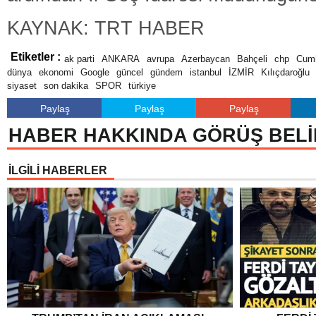
KAYNAK: TRT HABER
Etiketler :
ak parti
ANKARA
avrupa
Azerbaycan
Bahçeli
chp
Cumh
dünya
ekonomi
Google
güncel
gündem
istanbul
İZMİR
Kılıçdaroğlu
siyaset
son dakika
SPOR
türkiye
Paylaş
Paylaş
Paylaş
HABER HAKKINDA GÖRÜŞ BELİ
İLGİLİ HABERLER