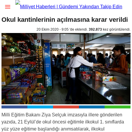
Okul kantinlerinin açılmasına karar verildi
20 Ekim 2020 - 9:05 'de eklendi.
392.873
kez görüntülendi.
Milli Eğitim Bakanı Ziya Selçuk imzasıyla illere gönderilen
yazıda, 21 Eylül’de okul öncesi eğitimle ilkokul 1. sınıflarda
yüz yüze eğitime başlandığı anımsatılarak, ilkokul