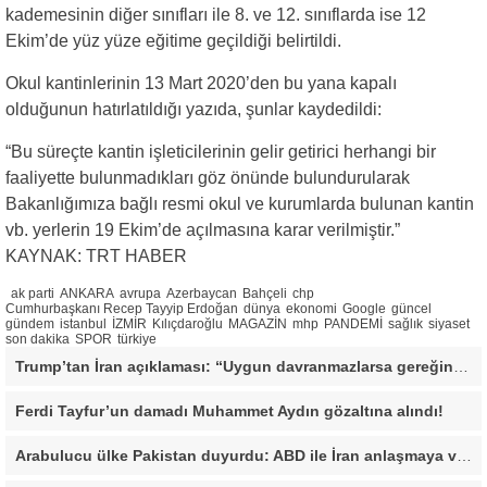
kademesinin diğer sınıfları ile 8. ve 12. sınıflarda ise 12
Ekim’de yüz yüze eğitime geçildiği belirtildi.
Okul kantinlerinin 13 Mart 2020’den bu yana kapalı
olduğunun hatırlatıldığı yazıda, şunlar kaydedildi:
“Bu süreçte kantin işleticilerinin gelir getirici herhangi bir
faaliyette bulunmadıkları göz önünde bulundurularak
Bakanlığımıza bağlı resmi okul ve kurumlarda bulunan kantin
vb. yerlerin 19 Ekim’de açılmasına karar verilmiştir.”
KAYNAK: TRT HABER
ak parti
ANKARA
avrupa
Azerbaycan
Bahçeli
chp
Cumhurbaşkanı Recep Tayyip Erdoğan
dünya
ekonomi
Google
güncel
gündem
istanbul
İZMİR
Kılıçdaroğlu
MAGAZİN
mhp
PANDEMİ
sağlık
siyaset
son dakika
SPOR
türkiye
Trump’tan İran açıklaması: “Uygun davranmazlarsa gereğini yaparım”
Ferdi Tayfur’un damadı Muhammet Aydın gözaltına alındı!
Arabulucu ülke Pakistan duyurdu: ABD ile İran anlaşmaya vardı