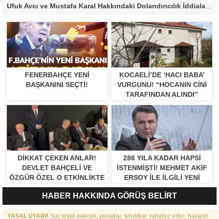
Ufuk Avcı ve Mustafa Karal Hakkındaki Dolandırıcılık İddiaları Büyüyor
FENERBAHÇE YENI
KOCAELI’DE ‘HACI BABA’
BAŞKANINI SEÇTI!
VURGUNU! “HOCANIN CINI
TARAFINDAN ALINDI”
DIKKAT ÇEKEN ANLAR!
286 YILA KADAR HAPSI
DEVLET BAHÇELI VE
ISTENMIŞTI! MEHMET AKIF
ÖZGÜR ÖZEL O ETKINLIKTE
ERSOY ILE ILGILI YENI
BIR ARAYA GELDILER
GELIŞME
HABER HAKKINDA GÖRÜŞ BELİRT
YASAL UYARI!
Suç teşkil edecek, yasadışı, tehditkar, rahatsız edici, hakaret