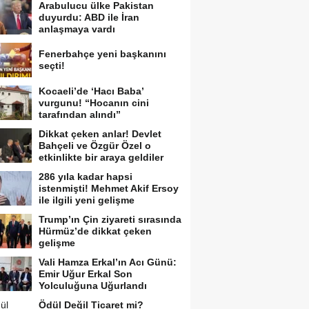
Arabulucu ülke Pakistan
duyurdu: ABD ile İran
anlaşmaya vardı
Fenerbahçe yeni başkanını
seçti!
Kocaeli’de ‘Hacı Baba’
vurgunu! “Hocanın cini
tarafından alındı”
Dikkat çeken anlar! Devlet
Bahçeli ve Özgür Özel o
etkinlikte bir araya geldiler
286 yıla kadar hapsi
istenmişti! Mehmet Akif Ersoy
ile ilgili yeni gelişme
Trump’ın Çin ziyareti sırasında
Hürmüz’de dikkat çeken
gelişme
Vali Hamza Erkal’ın Acı Günü:
Emir Uğur Erkal Son
Yolculuğuna Uğurlandı
Ödül Değil Ticaret mi?