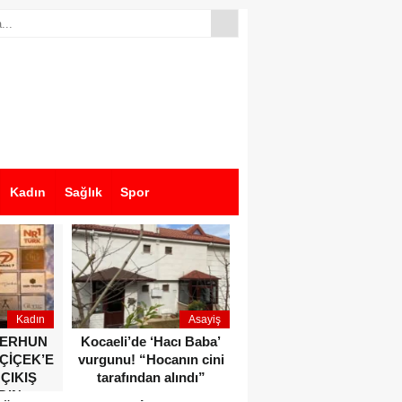
Kadın
Sağlık
Spor
Kadın
Asayiş
Ekonomi
ZERHUN
Kocaeli’de ‘Hacı Baba’
Dikkat çeken anlar!
 ÇİÇEK’E
vurgunu! “Hocanın cini
Devlet Bahçeli ve Özgür
 ÇIKIŞ
tarafından alındı”
Özel o etkinlikte bir
DIN
araya geldiler