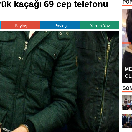
k kaçağı 69 cep telefonu
POP
OYUNCUSU” 
Paylaş
Paylaş
Yorum Yaz
ME
OL
SON