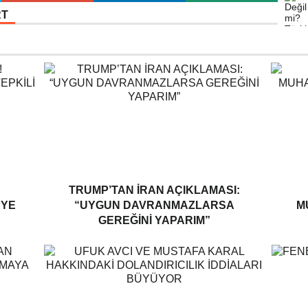
RT
TRUMP’TAN İRAN AÇIKLAMASI:
EYE
“UYGUN DAVRANMAZLARSA
M
GEREĞINI YAPARIM”