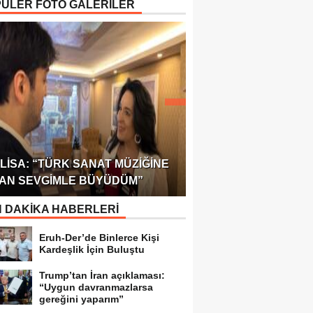
ÜLER FOTO GALERİLER
ÖDÜLÜ!
ULUSLARARASI SAĞL
LISA: “TÜRK SANAT MÜZIĞINE
FEDERASYONU 75 Ü
AN SEVGIMLE BÜYÜDÜM”
TEMSILCILIK VERDI
 DAKİKA HABERLERİ
Eruh-Der’de Binlerce Kişi
Kardeşlik İçin Buluştu
Trump’tan İran açıklaması:
“Uygun davranmazlarsa
gereğini yaparım”