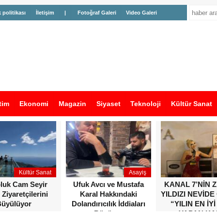
k politikası
İletişim
|
Fotoğraf Galeri
Video Galeri
tim
Ekonomi
Magazin
Siyaset
Teknoloji
Kültür Sanat
Kültür Sanat
Asayiş
oluk Cam Seyir
Ufuk Avcı ve Mustafa
KANAL 7’NİN 
 Ziyaretçilerini
Karal Hakkındaki
YILDIZI NEVİDE
üyülüyor
Dolandırıcılık İddiaları
“YILIN EN İYİ
Büyüyor
YAPAN KA