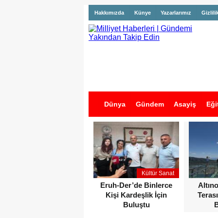
Hakkımızda
Künye
Yazarlarımız
Gizlili
Dünya
Gündem
Asayiş
Eği
İş İlanları
Kültür Sanat
Eruh-Der’de Binlerce
Altın
Kişi Kardeşlik İçin
Terası
Buluştu
B