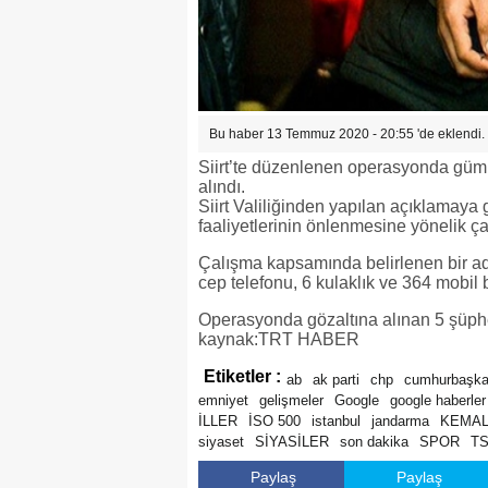
Bu haber 13 Temmuz 2020 - 20:55 'de eklendi.
Siirt’te düzenlenen operasyonda gümrük
alındı.
Siirt Valiliğinden yapılan açıklamaya 
faaliyetlerinin önlenmesine yönelik ça
Çalışma kapsamında belirlenen bir a
cep telefonu, 6 kulaklık ve 364 mobil 
Operasyonda gözaltına alınan 5 şüphe
kaynak:TRT HABER
Etiketler :
ab
ak parti
chp
cumhurbaşka
emniyet
gelişmeler
Google
google haberler
İLLER
İSO 500
istanbul
jandarma
KEMAL
siyaset
SİYASİLER
son dakika
SPOR
T
Paylaş
Paylaş