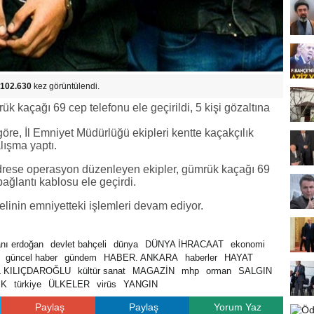
102.630
kez görüntülendi.
 kaçağı 69 cep telefonu ele geçirildi, 5 kişi gözaltına
göre, İl Emniyet Müdürlüğü ekipleri kentte kaçakçılık
lışma yaptı.
drese operasyon düzenleyen ekipler, gümrük kaçağı 69
bağlantı kablosu ele geçirdi.
linin emniyetteki işlemleri devam ediyor.
nı erdoğan
devlet bahçeli
dünya
DÜNYA İHRACAAT
ekonomi
güncel haber
gündem
HABER. ANKARA
haberler
HAYAT
 KILIÇDAROĞLU
kültür sanat
MAGAZİN
mhp
orman
SALGIN
SK
türkiye
ÜLKELER
virüs
YANGIN
Paylaş
Paylaş
Yorum Yaz