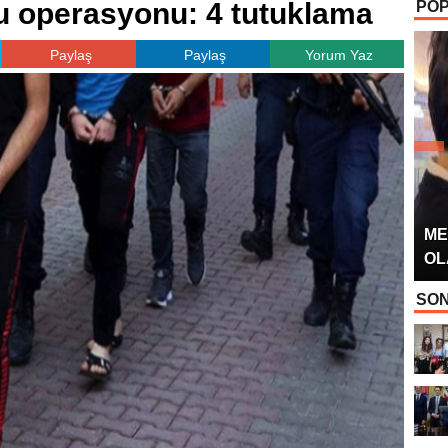
u operasyonu: 4 tutuklama
POP
OYUNCUSU” 
Paylaş
Paylaş
Yorum Yaz
ME
OL
SON