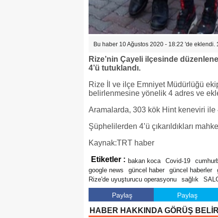
Bu haber 10 Ağustos 2020 - 18:22 'de eklendi.
Rize’nin Çayeli ilçesinde düzenle
4’ü tutuklandı.
Rize İl ve ilçe Emniyet Müdürlüğü ekip
belirlenmesine yönelik 4 adres ve ekl
Aramalarda, 303 kök Hint keneviri ile 4
Şüphelilerden 4’ü çıkarıldıkları mahkem
Kaynak:TRT haber
Etiketler :
bakan koca
Covid-19
cumhurb
google news
güncel haber
güncel haberler
Rize'de uyuşturucu operasyonu
sağlık
SAL
Paylaş
Paylaş
HABER HAKKINDA GÖRÜŞ BELİ