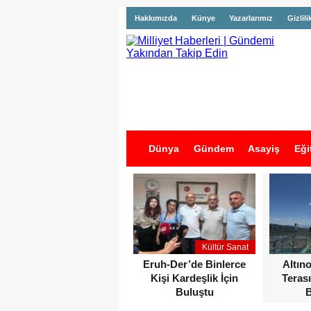
Hakkımızda
Künye
Yazarlarımız
Gizlili
Dünya
Gündem
Asayiş
Eği
İş İlanları
Kültür Sanat
Eruh-Der’de Binlerce
Altın
Kişi Kardeşlik İçin
Terası
Buluştu
B