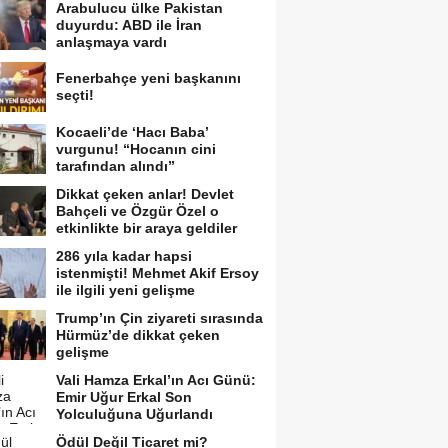
Arabulucu ülke Pakistan
duyurdu: ABD ile İran
anlaşmaya vardı
Fenerbahçe yeni başkanını
seçti!
Kocaeli’de ‘Hacı Baba’
vurgunu! “Hocanın cini
tarafından alındı”
Dikkat çeken anlar! Devlet
Bahçeli ve Özgür Özel o
etkinlikte bir araya geldiler
286 yıla kadar hapsi
istenmişti! Mehmet Akif Ersoy
ile ilgili yeni gelişme
Trump’ın Çin ziyareti sırasında
Hürmüz’de dikkat çeken
gelişme
Vali Hamza Erkal’ın Acı Günü:
Emir Uğur Erkal Son
Yolculuğuna Uğurlandı
Ödül Değil Ticaret mi?