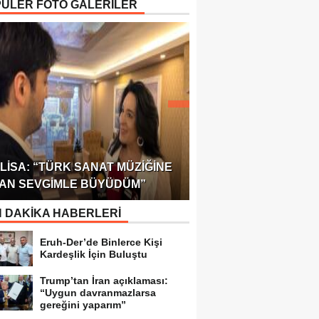
ÜLER FOTO GALERİLER
ÖDÜLÜ!
ULUSLARARASI SAĞL
LISA: “TÜRK SANAT MÜZIĞINE
FEDERASYONU 75 Ü
AN SEVGIMLE BÜYÜDÜM”
TEMSILCILIK VERDI
 DAKİKA HABERLERİ
Eruh-Der’de Binlerce Kişi
Kardeşlik İçin Buluştu
Trump’tan İran açıklaması:
“Uygun davranmazlarsa
gereğini yaparım”