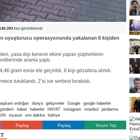
146.393
kez görüntülendi.
nen uyuşturucu operasyonunda yakalanan 6 kişiden
leri, yasa dışı kenevir ekimi yapan şüphelilerin
entilerinde arama yaptı.
,46 gram esrar ele geçirildi, 6 kişi gözaltına alındı.
ece tutuklandı, 2’si ise serbest bırakıldı.
aşkanı erdoğan
dünya
gelişmeler
Google
google haberler
gündem
haber
haberler
HAYAT
instagram
istanbul
jandarma
GIN
siyaset
son dakika
türkiye
Paylaş
Paylaş
Yorum Yaz
RT