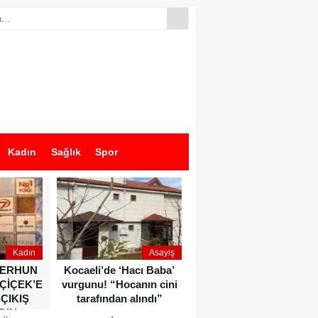
Kadın
Sağlık
Spor
Kadın
Asayiş
Ekonomi
ZERHUN
Kocaeli’de ‘Hacı Baba’
Dikkat çeken anlar!
 ÇİÇEK’E
vurgunu! “Hocanın cini
Devlet Bahçeli ve Özgür
 ÇIKIŞ
tarafından alındı”
Özel o etkinlikte bir
DIN
araya geldiler