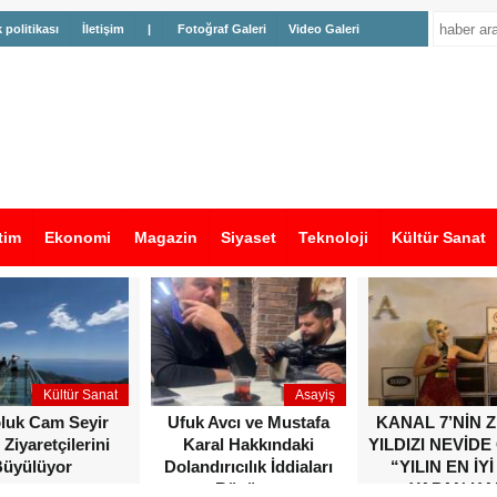
k politikası
İletişim
|
Fotoğraf Galeri
Video Galeri
tim
Ekonomi
Magazin
Siyaset
Teknoloji
Kültür Sanat
Kültür Sanat
Asayiş
oluk Cam Seyir
Ufuk Avcı ve Mustafa
KANAL 7’NİN 
 Ziyaretçilerini
Karal Hakkındaki
YILDIZI NEVİDE
üyülüyor
Dolandırıcılık İddiaları
“YILIN EN İYİ
Büyüyor
YAPAN KA