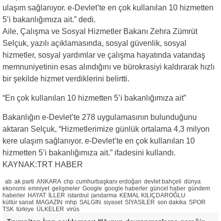
ulaşım sağlanıyor. e-Devlet’te en çok kullanılan 10 hizmetten
5’i bakanlığımıza ait.” dedi.
Aile, Çalışma ve Sosyal Hizmetler Bakanı Zehra Zümrüt
Selçuk, yazılı açıklamasında, sosyal güvenlik, sosyal
hizmetler, sosyal yardımlar ve çalışma hayatında vatandaş
memnuniyetinin esas alındığını ve bürokrasiyi kaldırarak hızlı
bir şekilde hizmet verdiklerini belirtti.
“En çok kullanılan 10 hizmetten 5’i bakanlığımıza ait”
Bakanlığın e-Devlet’te 278 uygulamasının bulunduğunu
aktaran Selçuk, “Hizmetlerimize günlük ortalama 4,3 milyon
kere ulaşım sağlanıyor. e-Devlet’te en çok kullanılan 10
hizmetten 5’i bakanlığımıza ait.” ifadesini kullandı.
KAYNAK:TRT HABER
ab
ak parti
ANKARA
chp
cumhurbaşkanı erdoğan
devlet bahçeli
dünya
ekonomi
emniyet
gelişmeler
Google
google haberler
güncel haber
gündem
haberler
HAYAT
İLLER
istanbul
jandarma
KEMAL KILIÇDAROĞLU
kültür sanat
MAGAZİN
mhp
SALGIN
siyaset
SİYASİLER
son dakika
SPOR
TSK
türkiye
ÜLKELER
virüs