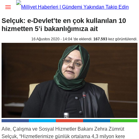
Selçuk: e-Devlet’te en çok kullanılan 10
hizmetten 5’i bakanlığımıza ait
16 Ağustos 2020 - 14:04 'de eklendi.
167.593
kez görüntülendi.
Aile, Çalışma ve Sosyal Hizmetler Bakanı Zehra Zümrüt
Selçuk, “Hizmetlerimize günlük ortalama 4,3 milyon kere