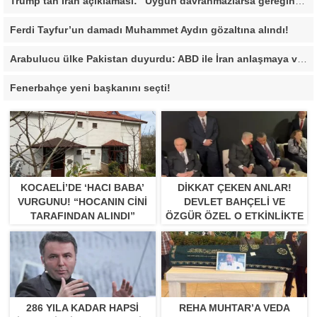
Trump’tan İran açıklaması: “Uygun davranmazlarsa gereğini yaparım”
Ferdi Tayfur’un damadı Muhammet Aydın gözaltına alındı!
Arabulucu ülke Pakistan duyurdu: ABD ile İran anlaşmaya vardı
Fenerbahçe yeni başkanını seçti!
KOCAELI’DE ‘HACI BABA’
DIKKAT ÇEKEN ANLAR!
VURGUNU! “HOCANIN CINI
DEVLET BAHÇELI VE
TARAFINDAN ALINDI”
ÖZGÜR ÖZEL O ETKINLIKTE
BIR ARAYA GELDILER
286 YILA KADAR HAPSI
REHA MUHTAR’A VEDA