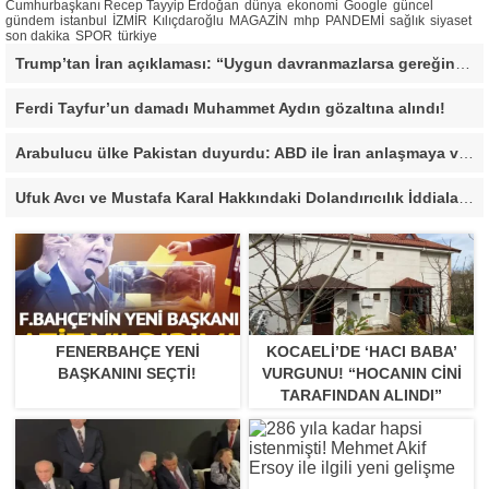
Cumhurbaşkanı Recep Tayyip Erdoğan
dünya
ekonomi
Google
güncel
gündem
istanbul
İZMİR
Kılıçdaroğlu
MAGAZİN
mhp
PANDEMİ
sağlık
siyaset
son dakika
SPOR
türkiye
Trump’tan İran açıklaması: “Uygun davranmazlarsa gereğini yaparım”
Ferdi Tayfur’un damadı Muhammet Aydın gözaltına alındı!
Arabulucu ülke Pakistan duyurdu: ABD ile İran anlaşmaya vardı
Ufuk Avcı ve Mustafa Karal Hakkındaki Dolandırıcılık İddiaları Büyüyor
FENERBAHÇE YENI
KOCAELI’DE ‘HACI BABA’
BAŞKANINI SEÇTI!
VURGUNU! “HOCANIN CINI
TARAFINDAN ALINDI”