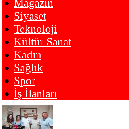
Magazin
Siyaset
Teknoloji
Kültür Sanat
Kadın
Sağlık
Spor
İş İlanları