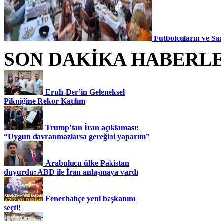
Futbolcuların ve Sa
SON DAKİKA HABERL
Eruh-Der’in Geleneksel
Pikniğine Rekor Katılım
Trump’tan İran açıklaması:
“Uygun davranmazlarsa gereğini yaparım”
Arabulucu ülke Pakistan
duyurdu: ABD ile İran anlaşmaya vardı
Fenerbahçe yeni başkanını
seçti!