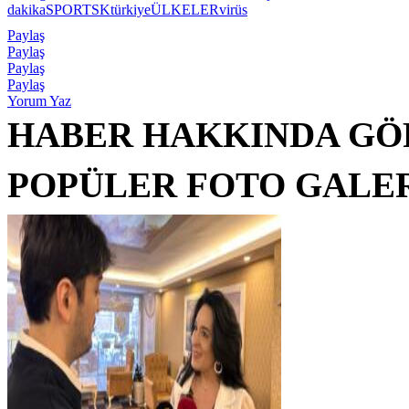
dakika
SPOR
TSK
türkiye
ÜLKELER
virüs
Paylaş
Paylaş
Paylaş
Paylaş
Yorum Yaz
HABER HAKKINDA GÖ
POPÜLER FOTO GALE