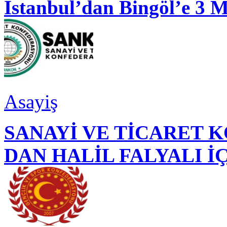
İstanbul’dan Bingöl’e 3 
Asayiş
SANAYİ VE TİCARET
DAN HALİL FALYALI İ