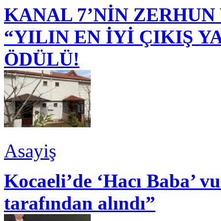
KANAL 7’NİN ZERHUN 
“YILIN EN İYİ ÇIKIŞ
ÖDÜLÜ!
Asayiş
Kocaeli’de ‘Hacı Baba’ v
tarafından alındı”