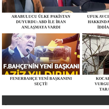
ARABULUCU ÜLKE PAKISTAN
UFUK AVCI
DUYURDU: ABD ILE İRAN
HAKKINDA
ANLAŞMAYA VARDI
İDDI
FENERBAHÇE YENI BAŞKANINI
KOCAE
SEÇTI!
VURGU
TARA
Hakkımızda