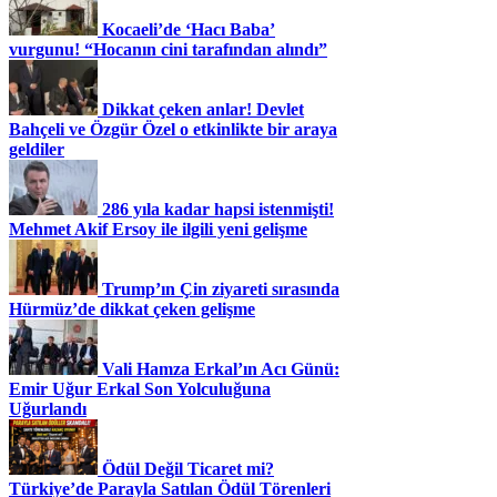
Kocaeli’de ‘Hacı Baba’
vurgunu! “Hocanın cini tarafından alındı”
Dikkat çeken anlar! Devlet
Bahçeli ve Özgür Özel o etkinlikte bir araya
geldiler
286 yıla kadar hapsi istenmişti!
Mehmet Akif Ersoy ile ilgili yeni gelişme
Trump’ın Çin ziyareti sırasında
Hürmüz’de dikkat çeken gelişme
Vali Hamza Erkal’ın Acı Günü:
Emir Uğur Erkal Son Yolculuğuna
Uğurlandı
Ödül Değil Ticaret mi?
Türkiye’de Parayla Satılan Ödül Törenleri