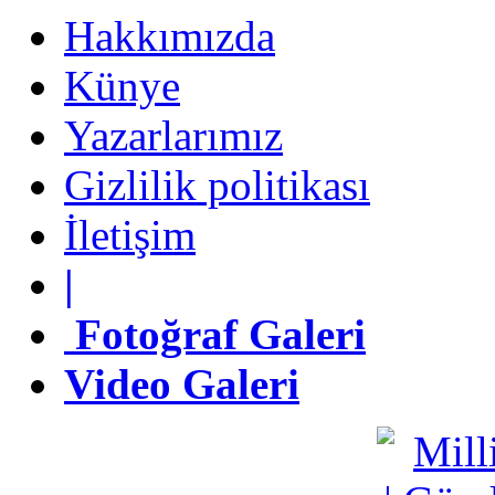
Hakkımızda
Künye
Künye
Yazarlarımız
Yazarlarımız
Gizlilik politikası
Gizlilik politikası
İletişim
İletişim
|
|
Fotoğraf Galeri
Fotoğraf Galeri
Video Galeri
Video Galeri