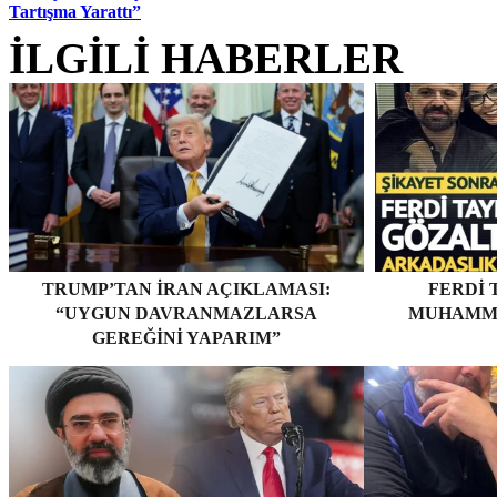
Tartışma Yarattı”
İLGİLİ HABERLER
TRUMP’TAN İRAN AÇIKLAMASI:
FERDI 
“UYGUN DAVRANMAZLARSA
MUHAMME
GEREĞINI YAPARIM”