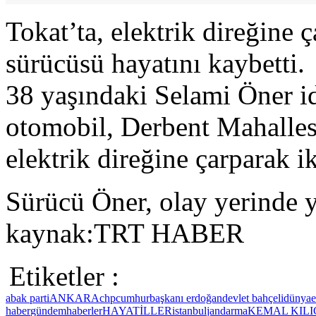
Tokat’ta, elektrik direğine
sürücüsü hayatını kaybetti.
38 yaşındaki Selami Öner i
otomobil, Derbent Mahalle
elektrik direğine çarparak i
Sürücü Öner, olay yerinde y
kaynak:TRT HABER
Etiketler :
ab
ak parti
ANKARA
chp
cumhurbaşkanı erdoğan
devlet bahçeli
dünya
haber
gündem
haberler
HAYAT
İLLER
istanbul
jandarma
KEMAL KIL