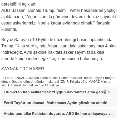
gerektiğini açıkladı.
ABD Başkanı Donald Trump, resmi Twitter hesabından yaptığı
açıklamada, “Afganistan’da görevine devam eden az sayıdaki
cesur askerlerimiz, Noel’e kadar evlerinde olmalı.” ifadesini
kullandı.
Beyaz Saray’da 10 Eylül’de düzenlediği basın toplantısında
Trump, “Kısa süre içinde Afganistan’daki asker sayımızı 4 bine
indireceğiz. Aynı şekilde Irak’taki asker sayımızı da kısa
sürede 2 bine indireceğiz.” açıklamasında bulunmuştu.
KAYNAK:TRT HABER
ak parti
ANKARA
avrupa
Bahçeli
chp
Cumhurbaşkanı Recep Tayyip Erdoğan
dünya
Google
güncel
gündem
istanbul
İZMİR
Kılıçdaroğlu
MAGAZİN
mhp
sağlık
siyaset
son dakika
SPOR
türkiye
Trump’tan İran açıklaması: “Uygun davranmazlarsa gereğini yaparım”
Ferdi Tayfur’un damadı Muhammet Aydın gözaltına alındı!
Arabulucu ülke Pakistan duyurdu: ABD ile İran anlaşmaya vardı