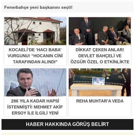
Fenerbahçe yeni başkanını seçti!
KOCAELI’DE ‘HACI BABA’
DIKKAT ÇEKEN ANLAR!
VURGUNU! “HOCANIN CINI
DEVLET BAHÇELI VE
TARAFINDAN ALINDI”
ÖZGÜR ÖZEL O ETKINLIKTE
BIR ARAYA GELDILER
286 YILA KADAR HAPSI
REHA MUHTAR’A VEDA
ISTENMIŞTI! MEHMET AKIF
ERSOY ILE ILGILI YENI
GELIŞME
HABER HAKKINDA GÖRÜŞ BELİRT