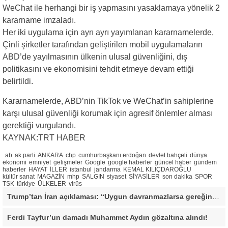
WeChat ile herhangi bir iş yapmasını yasaklamaya yönelik 2
kararname imzaladı.
Her iki uygulama için ayrı ayrı yayımlanan kararnamelerde,
Çinli şirketler tarafından geliştirilen mobil uygulamaların
ABD’de yayılmasının ülkenin ulusal güvenliğini, dış
politikasını ve ekonomisini tehdit etmeye devam ettiği
belirtildi.
Kararnamelerde, ABD’nin TikTok ve WeChat’in sahiplerine
karşı ulusal güvenliği korumak için agresif önlemler alması
gerektiği vurgulandı.
KAYNAK:TRT HABER
ab
ak parti
ANKARA
chp
cumhurbaşkanı erdoğan
devlet bahçeli
dünya
ekonomi
emniyet
gelişmeler
Google
google haberler
güncel haber
gündem
haberler
HAYAT
İLLER
istanbul
jandarma
KEMAL KILIÇDAROĞLU
kültür sanat
MAGAZİN
mhp
SALGIN
siyaset
SİYASİLER
son dakika
SPOR
TSK
türkiye
ÜLKELER
virüs
Trump’tan İran açıklaması: “Uygun davranmazlarsa gereğini yaparım”
Ferdi Tayfur’un damadı Muhammet Aydın gözaltına alındı!