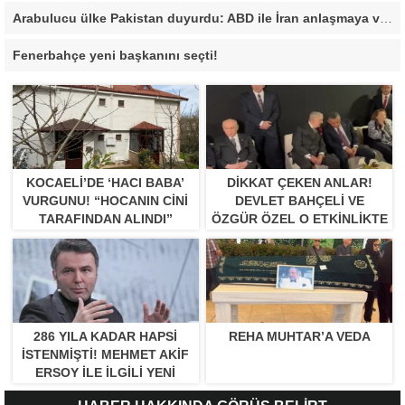
Arabulucu ülke Pakistan duyurdu: ABD ile İran anlaşmaya vardı
Fenerbahçe yeni başkanını seçti!
KOCAELI’DE ‘HACI BABA’
DIKKAT ÇEKEN ANLAR!
VURGUNU! “HOCANIN CINI
DEVLET BAHÇELI VE
TARAFINDAN ALINDI”
ÖZGÜR ÖZEL O ETKINLIKTE
BIR ARAYA GELDILER
286 YILA KADAR HAPSI
REHA MUHTAR’A VEDA
ISTENMIŞTI! MEHMET AKIF
ERSOY ILE ILGILI YENI
GELIŞME