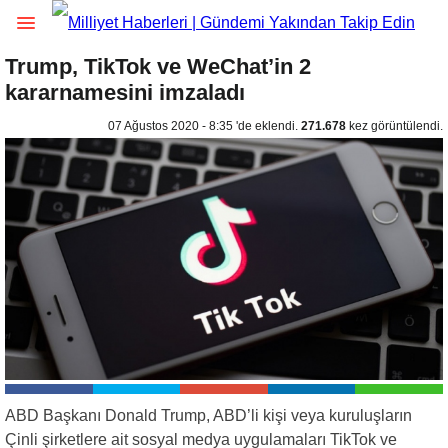
Trump, TikTok ve WeChat’in 2
kararnamesini imzaladı
07 Ağustos 2020 - 8:35 'de eklendi.
271.678
kez görüntülendi.
ABD Başkanı Donald Trump, ABD’li kişi veya kuruluşların
Çinli şirketlere ait sosyal medya uygulamaları TikTok ve