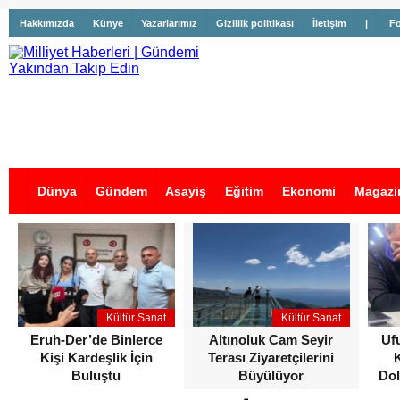
Hakkımızda
Künye
Yazarlarımız
Gizlilik politikası
İletişim
|
Fo
Dünya
Gündem
Asayiş
Eğitim
Ekonomi
Magazi
İş İlanları
Kültür Sanat
Kültür Sanat
Eruh-Der’de Binlerce
Altınoluk Cam Seyir
Uf
Kişi Kardeşlik İçin
Terası Ziyaretçilerini
Buluştu
Büyülüyor
Dol