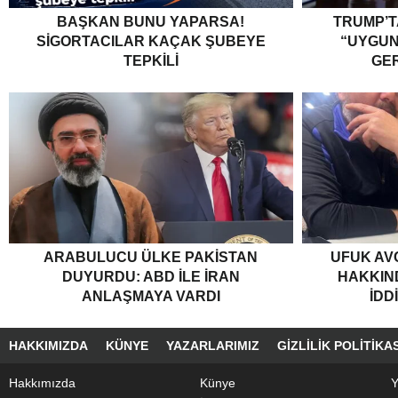
BAŞKAN BUNU YAPARSA!
TRUMP’T
SIGORTACILAR KAÇAK ŞUBEYE
“UYGU
TEPKILI
GER
ARABULUCU ÜLKE PAKISTAN
UFUK AV
DUYURDU: ABD ILE İRAN
HAKKIND
ANLAŞMAYA VARDI
İDD
HAKKIMIZDA
KÜNYE
YAZARLARIMIZ
GIZLILIK POLITIKAS
Hakkımızda
Künye
Y