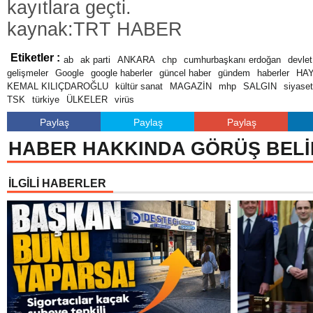
kayıtlara geçti.
kaynak:TRT HABER
Etiketler :
ab
ak parti
ANKARA
chp
cumhurbaşkanı erdoğan
devlet
gelişmeler
Google
google haberler
güncel haber
gündem
haberler
HA
KEMAL KILIÇDAROĞLU
kültür sanat
MAGAZİN
mhp
SALGIN
siyaset
TSK
türkiye
ÜLKELER
virüs
Paylaş
Paylaş
Paylaş
HABER HAKKINDA GÖRÜŞ BELİ
İLGİLİ HABERLER