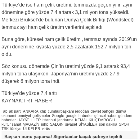
Türkiye’de ise ham çelik üretimi, temmuzda geçen yılın aynı
dönemine göre yüzde 7,4 artarak 3,1 milyon tona yükseldi.
Merkezi Brüksel’de bulunan Dünya Çelik Birliği (Worldsteel),
temmuz ayı ham çelik üretim verilerini açıkladı.
Buna göre, küresel ham çelik üretimi, temmuz ayında 2019’un
aynı dönemine kıyasla yüzde 2,5 azalarak 152,7 milyon ton
oldu.
Söz konusu dönemde Çin’in üretimi yüzde 9,1 artarak 93,4
milyon tona ulaşırken, Japonya’nın üretimi yüzde 27,9
düşerek 6 milyon tona indi.
Türkiye’de yüzde 7,4 arttı
KAYNAK:TRT HABER
ab
ak parti
ANKARA
chp
cumhurbaşkanı erdoğan
devlet bahçeli
dünya
ekonomi
emniyet
gelişmeler
Google
google haberler
güncel haber
gündem
haberler
HAYAT
İLLER
istanbul
jandarma
KEMAL KILIÇDAROĞLU
kültür sanat
MAGAZİN
mhp
SALGIN
siyaset
SİYASİLER
son dakika
SPOR
TSK
türkiye
ÜLKELER
virüs
Başkan bunu yaparsa! Sigortacılar kaçak şubeye tepkili