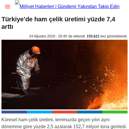
Türkiye’de ham çelik üretimi yüzde 7,4
arttı
24 Ağustos 2020 - 20:40 'de eklendi.
155.621
kez görüntülendi.
Küresel ham çelik üretimi, temmuzda geçen yılın aynı
dönemine göre yüzde 2,5 azalarak 152,7 milyon tona geriledi.