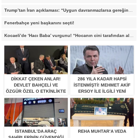
Trump’tan İran açıklaması: “Uygun davranmazlarsa gereğini yaparım”
Fenerbahçe yeni başkanını seçti!
Kocaeli’de ‘Hacı Baba’ vurgunu! “Hocanın cini tarafından alındı”
DIKKAT ÇEKEN ANLAR!
286 YILA KADAR HAPSI
DEVLET BAHÇELI VE
ISTENMIŞTI! MEHMET AKIF
ÖZGÜR ÖZEL O ETKINLIKTE
ERSOY ILE ILGILI YENI
BIR ARAYA GELDILER
GELIŞME
İSTANBUL’DA ARAÇ
REHA MUHTAR’A VEDA
SAHIPLERININ GÜVENDIĞI