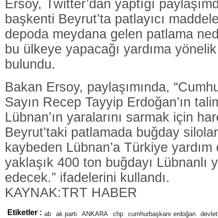
Ersoy, Twitter’dan yaptığı paylaşım
başkenti Beyrut’ta patlayıcı maddele
depoda meydana gelen patlama nede
bu ülkeye yapacağı yardıma yöneli
bulundu.
Bakan Ersoy, paylaşımında, “Cumh
Sayın Recep Tayyip Erdoğan’ın talim
Lübnan’ın yaralarını sarmak için har
Beyrut’taki patlamada buğday silola
kaybeden Lübnan’a Türkiye yardım el
yaklaşık 400 ton buğdayı Lübnanlı ye
edecek.” ifadelerini kullandı.
KAYNAK:TRT HABER
Etiketler :
ab
ak parti
ANKARA
chp
cumhurbaşkanı erdoğan
devlet