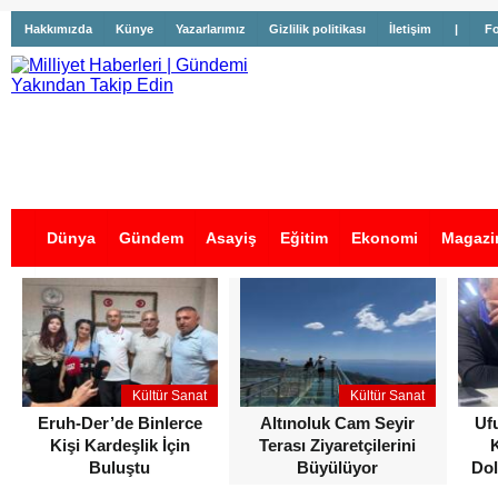
Hakkımızda
Künye
Yazarlarımız
Gizlilik politikası
İletişim
|
Fo
Dünya
Gündem
Asayiş
Eğitim
Ekonomi
Magazi
İş İlanları
Kültür Sanat
Kültür Sanat
Eruh-Der’de Binlerce
Altınoluk Cam Seyir
Uf
Kişi Kardeşlik İçin
Terası Ziyaretçilerini
Buluştu
Büyülüyor
Dol