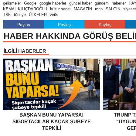
gelişmeler
Google
google haberler
güncel haber
gündem
haberler
HA
KEMAL KILIÇDAROĞLU
kültür sanat
MAGAZİN
mhp
SALGIN
siyaset
TSK
türkiye
ÜLKELER
virüs
Paylaş
Paylaş
Paylaş
HABER HAKKINDA GÖRÜŞ BELİ
İLGİLİ HABERLER
BAŞKAN BUNU YAPARSA!
TRUMP’T
SIGORTACILAR KAÇAK ŞUBEYE
“UYGU
TEPKILI
GER