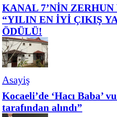
KANAL 7’NİN ZERHUN 
“YILIN EN İYİ ÇIKIŞ
ÖDÜLÜ!
Asayiş
Kocaeli’de ‘Hacı Baba’ v
tarafından alındı”