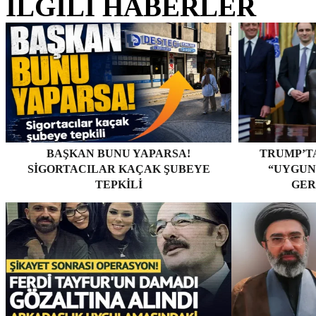
İLGİLİ HABERLER
BAŞKAN BUNU YAPARSA!
TRUMP’TA
SIGORTACILAR KAÇAK ŞUBEYE
“UYGUN
TEPKILI
GER