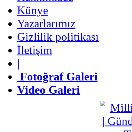
Künye
Künye
Yazarlarımız
Yazarlarımız
Gizlilik politikası
Gizlilik politikası
İletişim
İletişim
|
|
Fotoğraf Galeri
Fotoğraf Galeri
Video Galeri
Video Galeri