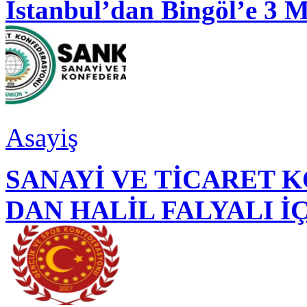
İstanbul’dan Bingöl’e 3 
Asayiş
SANAYİ VE TİCARET
DAN HALİL FALYALI İ