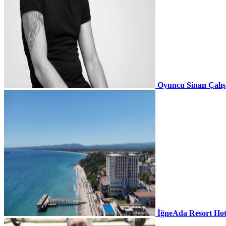
Oyuncu Sinan Çalı
İğneAda Resort Hot