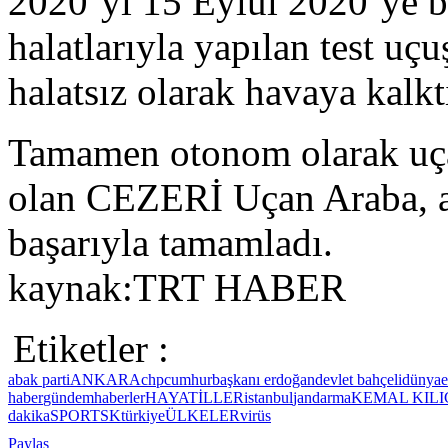
2020’yi 15 Eylül 2020’ye b
halatlarıyla yapılan test uçu
halatsız olarak havaya kalkt
Tamamen otonom olarak uçan
olan CEZERİ Uçan Araba, ay
başarıyla tamamladı.
kaynak:TRT HABER
Etiketler :
ab
ak parti
ANKARA
chp
cumhurbaşkanı erdoğan
devlet bahçeli
dünya
haber
gündem
haberler
HAYAT
İLLER
istanbul
jandarma
KEMAL KIL
dakika
SPOR
TSK
türkiye
ÜLKELER
virüs
Paylaş