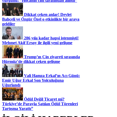
vurgunu! “Hocanın cini tarafından alındı”
Dikkat çeken anlar! Devlet
Bahçeli ve Özgür Özel o etkinlikte bir araya
geldiler
286 yıla kadar hapsi istenmişti!
Mehmet Akif Ersoy ile ilgili yeni gelişme
Trump’ın Çin ziyareti sırasında
Hürmüz’de dikkat çeken gelişme
Vali Hamza Erkal’ın Acı Günü:
Emir Uğur Erkal Son Yolculuğuna
Uğurlandı
Ödül Değil Ticaret mi?
Türkiye’de Parayla Satılan Ödül Törenleri
Tartışma Yarattı”