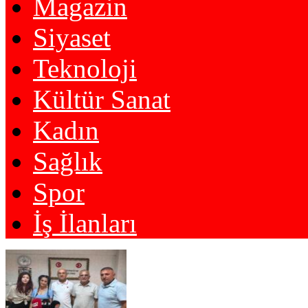
Magazin
Siyaset
Teknoloji
Kültür Sanat
Kadın
Sağlık
Spor
İş İlanları