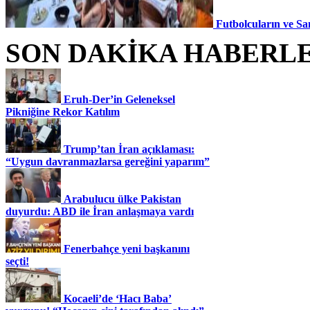
Futbolcuların ve Sa
SON DAKİKA HABERL
Eruh-Der’in Geleneksel
Pikniğine Rekor Katılım
Trump’tan İran açıklaması:
“Uygun davranmazlarsa gereğini yaparım”
Arabulucu ülke Pakistan
duyurdu: ABD ile İran anlaşmaya vardı
Fenerbahçe yeni başkanını
seçti!
Kocaeli’de ‘Hacı Baba’