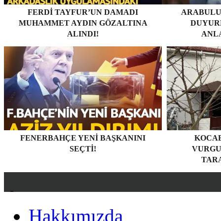
FERDI TAYFUR’UN DAMADI
ARABULU
MUHAMMET AYDIN GÖZALTINA
DUYURD
ALINDI!
ANL
FENERBAHÇE YENI BAŞKANINI
KOCAE
SEÇTI!
VURGU
TARA
Hakkımızda
Hakkımızda