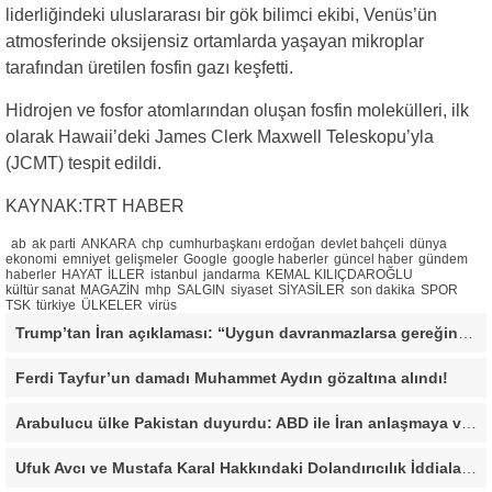
liderliğindeki uluslararası bir gök bilimci ekibi, Venüs’ün
atmosferinde oksijensiz ortamlarda yaşayan mikroplar
tarafından üretilen fosfin gazı keşfetti.
Hidrojen ve fosfor atomlarından oluşan fosfin molekülleri, ilk
olarak Hawaii’deki James Clerk Maxwell Teleskopu’yla
(JCMT) tespit edildi.
KAYNAK:TRT HABER
ab
ak parti
ANKARA
chp
cumhurbaşkanı erdoğan
devlet bahçeli
dünya
ekonomi
emniyet
gelişmeler
Google
google haberler
güncel haber
gündem
haberler
HAYAT
İLLER
istanbul
jandarma
KEMAL KILIÇDAROĞLU
kültür sanat
MAGAZİN
mhp
SALGIN
siyaset
SİYASİLER
son dakika
SPOR
TSK
türkiye
ÜLKELER
virüs
Trump’tan İran açıklaması: “Uygun davranmazlarsa gereğini yaparım”
Ferdi Tayfur’un damadı Muhammet Aydın gözaltına alındı!
Arabulucu ülke Pakistan duyurdu: ABD ile İran anlaşmaya vardı
Ufuk Avcı ve Mustafa Karal Hakkındaki Dolandırıcılık İddiaları Büyüyor