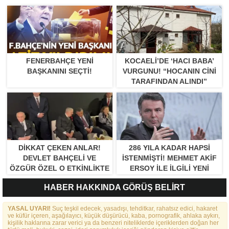
FENERBAHÇE YENI
KOCAELI’DE ‘HACI BABA’
BAŞKANINI SEÇTI!
VURGUNU! “HOCANIN CINI
TARAFINDAN ALINDI”
DIKKAT ÇEKEN ANLAR!
286 YILA KADAR HAPSI
DEVLET BAHÇELI VE
ISTENMIŞTI! MEHMET AKIF
ÖZGÜR ÖZEL O ETKINLIKTE
ERSOY ILE ILGILI YENI
BIR ARAYA GELDILER
GELIŞME
HABER HAKKINDA GÖRÜŞ BELİRT
YASAL UYARI!
Suç teşkil edecek, yasadışı, tehditkar, rahatsız edici, hakaret
ve küfür içeren, aşağılayıcı, küçük düşürücü, kaba, pornografik, ahlaka aykırı,
kişilik haklarına zarar verici ya da benzeri niteliklerde içeriklerden doğan her