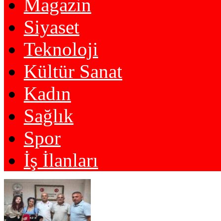
Magazin
Siyaset
Teknoloji
Kültür Sanat
Kadın
Sağlık
Spor
İş İlanları