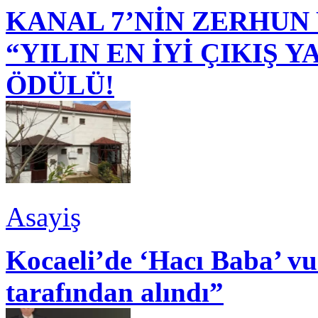
KANAL 7’NİN ZERHUN 
“YILIN EN İYİ ÇIKIŞ
ÖDÜLÜ!
Asayiş
Kocaeli’de ‘Hacı Baba’ v
tarafından alındı”