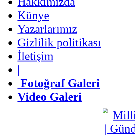
Hakkımızda
Künye
Künye
Yazarlarımız
Yazarlarımız
Gizlilik politikası
Gizlilik politikası
İletişim
İletişim
|
|
Fotoğraf Galeri
Fotoğraf Galeri
Video Galeri
Video Galeri