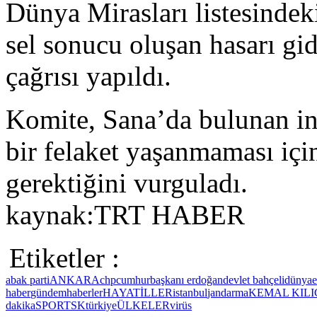
Dünya Mirasları listesindek
sel sonucu oluşan hasarı gi
çağrısı yapıldı.
Komite, Sana’da bulunan in
bir felaket yaşanmaması içi
gerektiğini vurguladı.
kaynak:TRT HABER
Etiketler :
ab
ak parti
ANKARA
chp
cumhurbaşkanı erdoğan
devlet bahçeli
dünya
haber
gündem
haberler
HAYAT
İLLER
istanbul
jandarma
KEMAL KIL
dakika
SPOR
TSK
türkiye
ÜLKELER
virüs