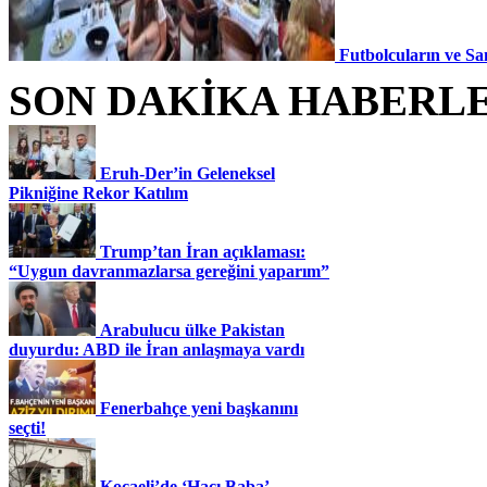
Futbolcuların ve Sa
SON DAKİKA HABERL
Eruh-Der’in Geleneksel
Pikniğine Rekor Katılım
Trump’tan İran açıklaması:
“Uygun davranmazlarsa gereğini yaparım”
Arabulucu ülke Pakistan
duyurdu: ABD ile İran anlaşmaya vardı
Fenerbahçe yeni başkanını
seçti!
Kocaeli’de ‘Hacı Baba’