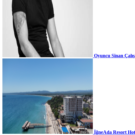
Oyuncu Sinan Çalı
İğneAda Resort Hot