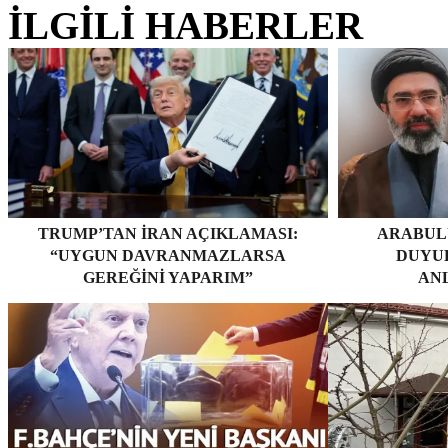
İLGİLİ HABERLER
TRUMP’TAN İRAN AÇIKLAMASI:
ARABUL
“UYGUN DAVRANMAZLARSA
DUYUR
GEREĞINI YAPARIM”
AN