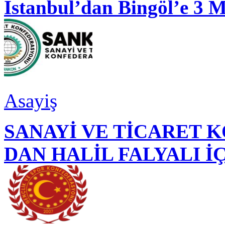
İstanbul’dan Bingöl’e 3 
Asayiş
SANAYİ VE TİCARET
DAN HALİL FALYALI İ