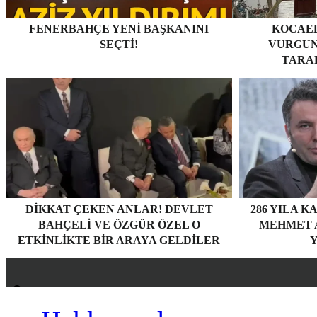
FENERBAHÇE YENI BAŞKANINI
KOCAEL
SEÇTI!
VURGUN
TARAF
DIKKAT ÇEKEN ANLAR! DEVLET
286 YILA K
BAHÇELI VE ÖZGÜR ÖZEL O
MEHMET A
ETKINLIKTE BIR ARAYA GELDILER
Y
Hakkımızda