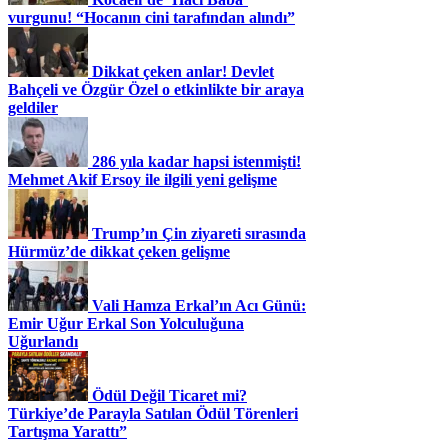
vurgunu! “Hocanın cini tarafından alındı”
Dikkat çeken anlar! Devlet
Bahçeli ve Özgür Özel o etkinlikte bir araya
geldiler
286 yıla kadar hapsi istenmişti!
Mehmet Akif Ersoy ile ilgili yeni gelişme
Trump’ın Çin ziyareti sırasında
Hürmüz’de dikkat çeken gelişme
Vali Hamza Erkal’ın Acı Günü:
Emir Uğur Erkal Son Yolculuğuna
Uğurlandı
Ödül Değil Ticaret mi?
Türkiye’de Parayla Satılan Ödül Törenleri
Tartışma Yarattı”