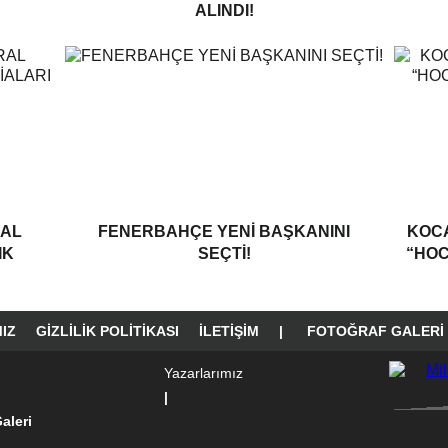
ALINDI!
RAL
FENERBAHÇE YENI BAŞKANINI
KOCA
IK
SEÇTI!
“HOC
IZ
GIZLILIK POLITIKASI
İLETIŞIM
|
FOTOĞRAF GALERI
Yazarlarımız
|
aleri