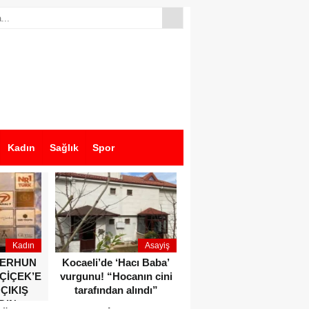
Kadın
Sağlık
Spor
Kadın
Asayiş
Ekonomi
ZERHUN
Kocaeli’de ‘Hacı Baba’
Dikkat çeken anlar!
 ÇİÇEK’E
vurgunu! “Hocanın cini
Devlet Bahçeli ve Özgür
 ÇIKIŞ
tarafından alındı”
Özel o etkinlikte bir
DIN
araya geldiler