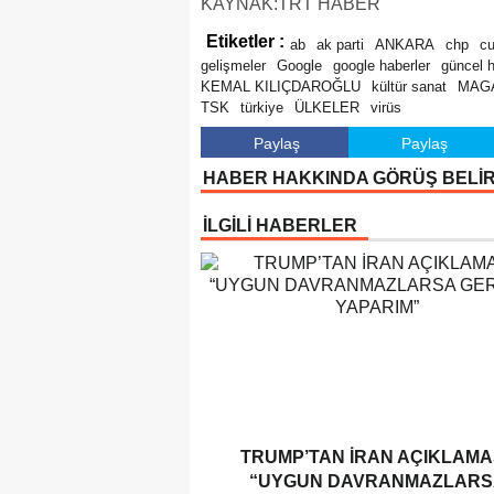
KAYNAK:TRT HABER
Etiketler :
ab
ak parti
ANKARA
chp
c
gelişmeler
Google
google haberler
güncel 
KEMAL KILIÇDAROĞLU
kültür sanat
MAG
TSK
türkiye
ÜLKELER
virüs
Paylaş
Paylaş
HABER HAKKINDA GÖRÜŞ BELİ
İLGİLİ HABERLER
TRUMP’TAN İRAN AÇIKLAMAS
“UYGUN DAVRANMAZLARS