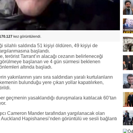
170.127
kez görüntülendi.
silahlı saldırıda 51 kişiyi öldüren, 49 kişiyi de
yargılanmasına başlandı.
 terörist Tarrant’ın alacağı cezanın belirleneceği
görülmeye başlanan ve 4 gün sürmesi beklenen
nlemleri altında başladı.
in yakınlarının yanı sıra saldırıdan yaralı kurtulanların
kemenin bulunduğu yere çıkan yollar kapatılırken,
rildi.
er geçmenin yasaklandığı duruşmalara katılacak 60’tan
yor.
ıcı Cameron Mander tarafından yargılanacak olan
u Auckland Hapishanesi’nden görüntülü ve sesli bağlantı