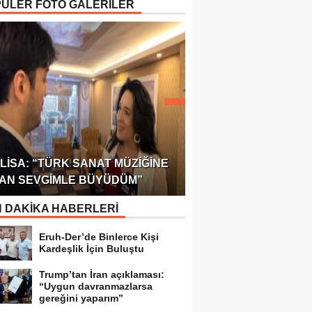
ÜLER FOTO GALERİLER
ÖDÜLÜ!
ULUSLARARASI SAĞL
LISA: “TÜRK SANAT MÜZIĞINE
FEDERASYONU 75 Ü
AN SEVGIMLE BÜYÜDÜM”
TEMSILCILIK VERDI
 DAKİKA HABERLERİ
Eruh-Der’de Binlerce Kişi
Kardeşlik İçin Buluştu
Trump’tan İran açıklaması:
“Uygun davranmazlarsa
gereğini yaparım”