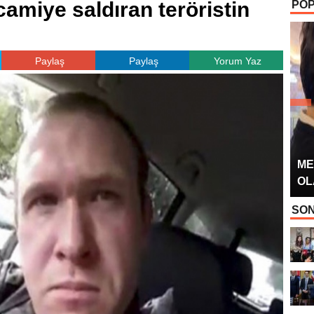
camiye saldıran teröristin
POP
OYUNCUSU” 
Paylaş
Paylaş
Yorum Yaz
ME
OL
SON