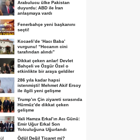
Arabulucu ülke Pakistan
duyurdu: ABD ile İran
anlaşmaya vardı
Fenerbahçe yeni başkanını
seçti!
Kocaeli’de ‘Hacı Baba’
vurgunu! “Hocanın cini
tarafından alındı”
Dikkat çeken anlar! Devlet
Bahçeli ve Özgür Özel o
etkinlikte bir araya geldiler
286 yıla kadar hapsi
istenmişti! Mehmet Akif Ersoy
ile ilgili yeni gelişme
Trump’ın Çin ziyareti sırasında
Hürmüz’de dikkat çeken
gelişme
Vali Hamza Erkal’ın Acı Günü:
Emir Uğur Erkal Son
Yolculuğuna Uğurlandı
Ödül Değil Ticaret mi?