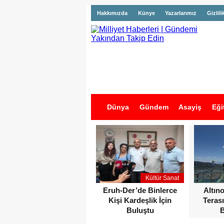
Hakkımızda
Künye
Yazarlarımız
Gizlili
Dünya
Gündem
Asayiş
Eği
İş İlanları
Kültür Sanat
Eruh-Der’de Binlerce
Altın
Kişi Kardeşlik İçin
Terası
Buluştu
B