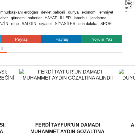
umhurbaşkanı erdoğan
devlet bahçeli
dünya
ekonomi
emniyet
haber
gündem
haberler
HAYAT
İLLER
istanbul
jandarma
AZİN
mhp
SALGIN
siyaset
SİYASİLER
son dakika
SPOR
Paylaş
Paylaş
Yorum Yaz
RT
I:
FERDI TAYFUR’UN DAMADI
A
A
MUHAMMET AYDIN GÖZALTINA