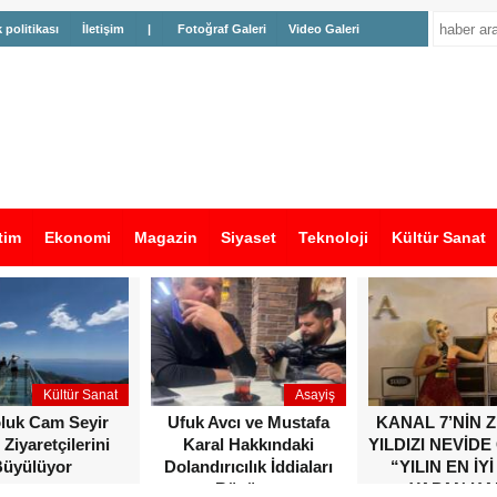
k politikası
İletişim
|
Fotoğraf Galeri
Video Galeri
tim
Ekonomi
Magazin
Siyaset
Teknoloji
Kültür Sanat
Kültür Sanat
Asayiş
oluk Cam Seyir
Ufuk Avcı ve Mustafa
KANAL 7’NİN 
 Ziyaretçilerini
Karal Hakkındaki
YILDIZI NEVİDE
üyülüyor
Dolandırıcılık İddiaları
“YILIN EN İYİ
Büyüyor
YAPAN KA