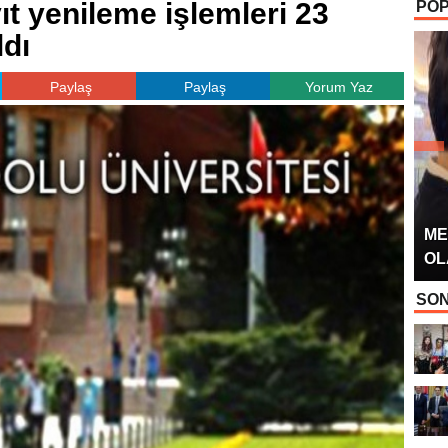
t yenileme işlemleri 23
POP
OYUNCUSU” 
ldı
Paylaş
Paylaş
Yorum Yaz
ME
OL
SON