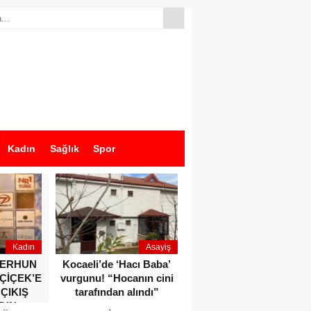
Kadın
Sağlık
Spor
Kadın
Asayiş
Ekonomi
ZERHUN
Kocaeli’de ‘Hacı Baba’
Dikkat çeken anlar!
 ÇİÇEK’E
vurgunu! “Hocanın cini
Devlet Bahçeli ve Özgür
 ÇIKIŞ
tarafından alındı”
Özel o etkinlikte bir
DIN
araya geldiler