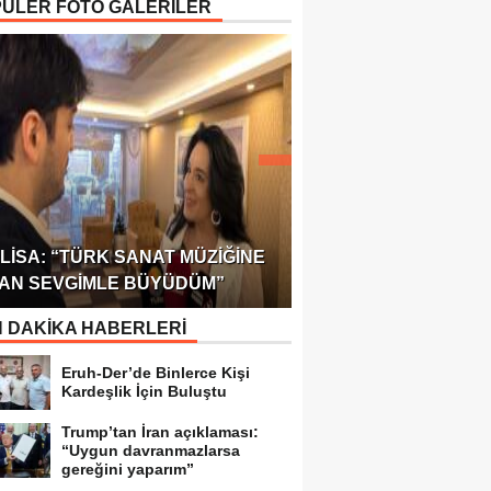
ÜLER FOTO GALERİLER
ÖDÜLÜ!
ULUSLARARASI SAĞL
LISA: “TÜRK SANAT MÜZIĞINE
FEDERASYONU 75 Ü
AN SEVGIMLE BÜYÜDÜM”
TEMSILCILIK VERDI
 DAKİKA HABERLERİ
Eruh-Der’de Binlerce Kişi
Kardeşlik İçin Buluştu
Trump’tan İran açıklaması:
“Uygun davranmazlarsa
gereğini yaparım”