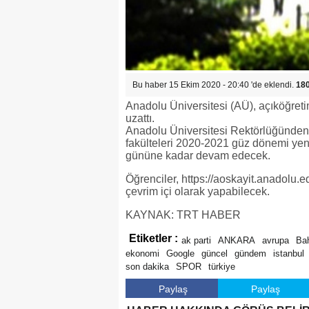
Bu haber 15 Ekim 2020 - 20:40 'de eklendi.
18
Anadolu Üniversitesi (AÜ), açıköğretim,
uzattı.
Anadolu Üniversitesi Rektörlüğünden y
fakülteleri 2020-2021 güz dönemi yen
gününe kadar devam edecek.
Öğrenciler, https://aoskayit.anadolu.e
çevrim içi olarak yapabilecek.
KAYNAK: TRT HABER
Etiketler :
ak parti
ANKARA
avrupa
Bah
ekonomi
Google
güncel
gündem
istanbul
son dakika
SPOR
türkiye
Paylaş
Paylaş