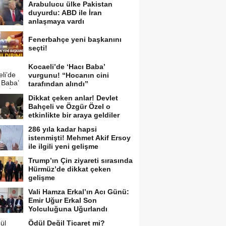
Arabulucu ülke Pakistan
duyurdu: ABD ile İran
anlaşmaya vardı
Fenerbahçe yeni başkanını
seçti!
Kocaeli’de ‘Hacı Baba’
vurgunu! “Hocanın cini
tarafından alındı”
Dikkat çeken anlar! Devlet
Bahçeli ve Özgür Özel o
etkinlikte bir araya geldiler
286 yıla kadar hapsi
istenmişti! Mehmet Akif Ersoy
ile ilgili yeni gelişme
Trump’ın Çin ziyareti sırasında
Hürmüz’de dikkat çeken
gelişme
Vali Hamza Erkal’ın Acı Günü:
Emir Uğur Erkal Son
Yolculuğuna Uğurlandı
Ödül Değil Ticaret mi?