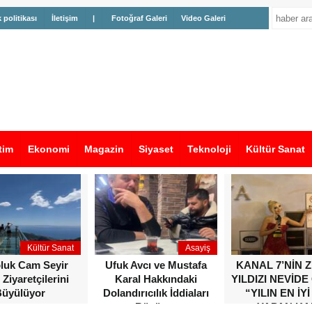
k politikası
İletişim
|
Fotoğraf Galeri
Video Galeri
tim
Ekonomi
Magazin
Siyaset
Teknoloji
Kültür Sanat
Kültür Sanat
Asayiş
oluk Cam Seyir
Ufuk Avcı ve Mustafa
KANAL 7’NİN 
 Ziyaretçilerini
Karal Hakkındaki
YILDIZI NEVİDE
üyülüyor
Dolandırıcılık İddiaları
“YILIN EN İYİ
Büyüyor
YAPAN KA