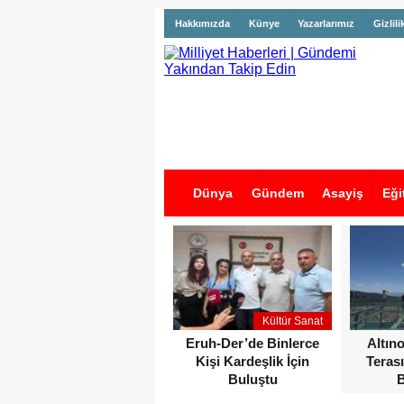
Hakkımızda
Künye
Yazarlarımız
Gizlili
Dünya
Gündem
Asayiş
Eği
İş İlanları
Kültür Sanat
Eruh-Der’de Binlerce
Altın
Kişi Kardeşlik İçin
Terası
Buluştu
B