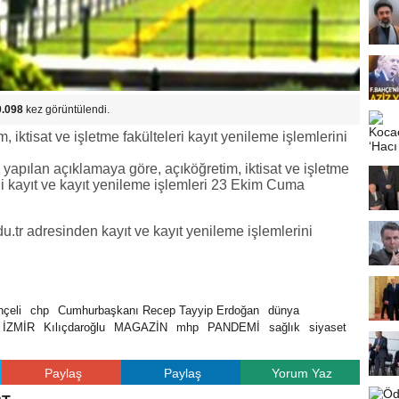
0.098
kez görüntülendi.
 iktisat ve işletme fakülteleri kayıt yenileme işlemlerini
apılan açıklamaya göre, açıköğretim, iktisat ve işletme
i kayıt ve kayıt yenileme işlemleri 23 Ekim Cuma
du.tr adresinden kayıt ve kayıt yenileme işlemlerini
çeli
chp
Cumhurbaşkanı Recep Tayyip Erdoğan
dünya
İZMİR
Kılıçdaroğlu
MAGAZİN
mhp
PANDEMİ
sağlık
siyaset
Paylaş
Paylaş
Yorum Yaz