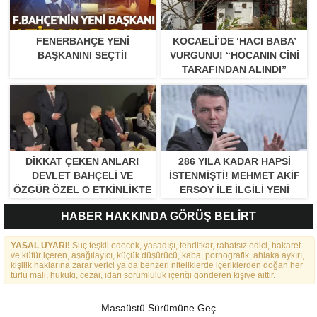
FENERBAHÇE YENI
KOCAELI’DE ‘HACI BABA’
BAŞKANINI SEÇTI!
VURGUNU! “HOCANIN CINI
TARAFINDAN ALINDI”
DIKKAT ÇEKEN ANLAR!
286 YILA KADAR HAPSI
DEVLET BAHÇELI VE
ISTENMIŞTI! MEHMET AKIF
ÖZGÜR ÖZEL O ETKINLIKTE
ERSOY ILE ILGILI YENI
BIR ARAYA GELDILER
GELIŞME
HABER HAKKINDA GÖRÜŞ BELİRT
YASAL UYARI!
Suç teşkil edecek, yasadışı, tehditkar, rahatsız edici, hakaret
ve küfür içeren, aşağılayıcı, küçük düşürücü, kaba, pornografik, ahlaka aykırı,
kişilik haklarına zarar verici ya da benzeri niteliklerde içeriklerden doğan her
türlü mali, hukuki, cezai, idari sorumluluk içeriği gönderen kişiye aittir.
Masaüstü Sürümüne Geç