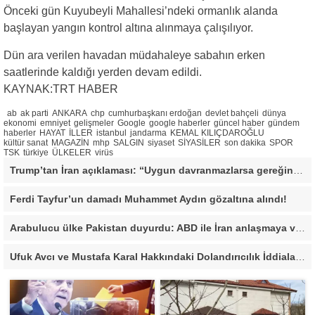
Önceki gün Kuyubeyli Mahallesi’ndeki ormanlık alanda
başlayan yangın kontrol altına alınmaya çalışılıyor.
Dün ara verilen havadan müdahaleye sabahın erken
saatlerinde kaldığı yerden devam edildi.
KAYNAK:TRT HABER
ab
ak parti
ANKARA
chp
cumhurbaşkanı erdoğan
devlet bahçeli
dünya
ekonomi
emniyet
gelişmeler
Google
google haberler
güncel haber
gündem
haberler
HAYAT
İLLER
istanbul
jandarma
KEMAL KILIÇDAROĞLU
kültür sanat
MAGAZİN
mhp
SALGIN
siyaset
SİYASİLER
son dakika
SPOR
TSK
türkiye
ÜLKELER
virüs
Trump’tan İran açıklaması: “Uygun davranmazlarsa gereğini yaparım”
Ferdi Tayfur’un damadı Muhammet Aydın gözaltına alındı!
Arabulucu ülke Pakistan duyurdu: ABD ile İran anlaşmaya vardı
Ufuk Avcı ve Mustafa Karal Hakkındaki Dolandırıcılık İddiaları Büyüyor