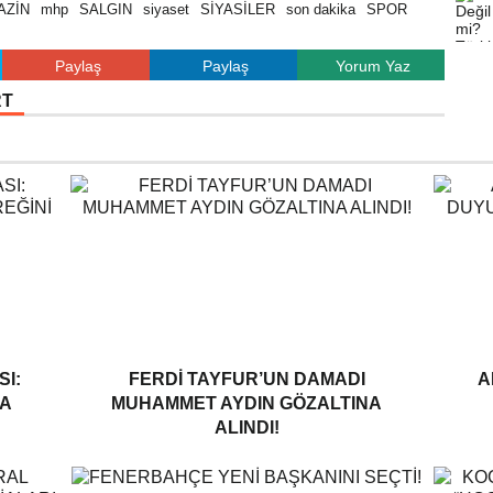
AZİN
mhp
SALGIN
siyaset
SİYASİLER
son dakika
SPOR
Paylaş
Paylaş
Yorum Yaz
RT
I:
FERDI TAYFUR’UN DAMADI
A
A
MUHAMMET AYDIN GÖZALTINA
ALINDI!