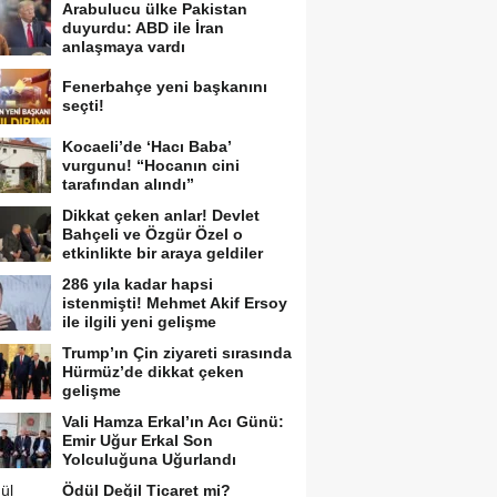
Arabulucu ülke Pakistan
duyurdu: ABD ile İran
anlaşmaya vardı
Fenerbahçe yeni başkanını
seçti!
Kocaeli’de ‘Hacı Baba’
vurgunu! “Hocanın cini
tarafından alındı”
Dikkat çeken anlar! Devlet
Bahçeli ve Özgür Özel o
etkinlikte bir araya geldiler
286 yıla kadar hapsi
istenmişti! Mehmet Akif Ersoy
ile ilgili yeni gelişme
Trump’ın Çin ziyareti sırasında
Hürmüz’de dikkat çeken
gelişme
Vali Hamza Erkal’ın Acı Günü:
Emir Uğur Erkal Son
Yolculuğuna Uğurlandı
Ödül Değil Ticaret mi?