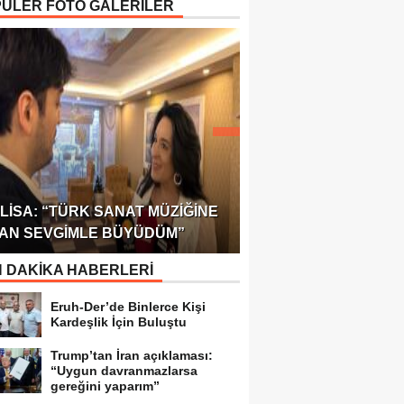
ÜLER FOTO GALERİLER
ÖDÜLÜ!
ULUSLARARASI SAĞL
LISA: “TÜRK SANAT MÜZIĞINE
FEDERASYONU 75 Ü
AN SEVGIMLE BÜYÜDÜM”
TEMSILCILIK VERDI
 DAKİKA HABERLERİ
Eruh-Der’de Binlerce Kişi
Kardeşlik İçin Buluştu
Trump’tan İran açıklaması:
“Uygun davranmazlarsa
gereğini yaparım”