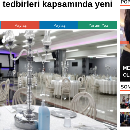
 tedbirleri kapsamında yeni
POP
OYUNCUSU” 
Paylaş
Paylaş
Yorum Yaz
ME
OL
SON