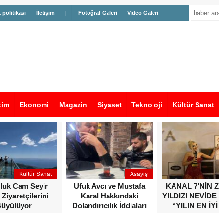
k politikası
İletişim
|
Fotoğraf Galeri
Video Galeri
tim
Ekonomi
Magazin
Siyaset
Teknoloji
Kültür Sanat
Kültür Sanat
Asayiş
oluk Cam Seyir
Ufuk Avcı ve Mustafa
KANAL 7’NİN 
 Ziyaretçilerini
Karal Hakkındaki
YILDIZI NEVİDE
üyülüyor
Dolandırıcılık İddiaları
“YILIN EN İYİ
Büyüyor
YAPAN KA