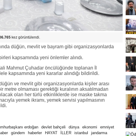
06.765
kez görüntülendi.
ında düğün, mevlit ve bayram gibi organizasyonlarda
irleri kapsamında yeni önlemler alındı.
, Vali Mahmut Çuhadar öncülüğünde toplanan İl
e kapsamında yeni kararlar alındığı bildirildi.
düğün ve mevlit gibi organizasyonlarda kişiler arası
bir metre olmaması gerektiği kuralının aksatılmadan
acak olan her türlü etkinliklerde ise maske takma
amacıyla yemek ikramı, yemek servisi yapılmasının
ldi.
umhurbaşkanı erdoğan
devlet bahçeli
dünya
ekonomi
emniyet
haber
gündem
haberler
HAYAT
İLLER
istanbul
jandarma