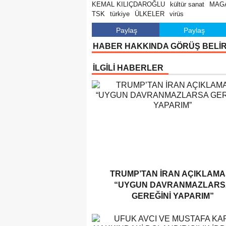
KEMAL KILIÇDAROĞLU
kültür sanat
MAG
TSK
türkiye
ÜLKELER
virüs
Paylaş
Paylaş
HABER HAKKINDA GÖRÜŞ BELİ
İLGİLİ HABERLER
TRUMP’TAN İRAN AÇIKLAMAS
“UYGUN DAVRANMAZLARS
GEREĞINI YAPARIM”