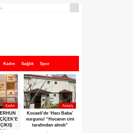
Kadın
Sağlık
Spor
Kadın
Asayiş
Ekonomi
ZERHUN
Kocaeli’de ‘Hacı Baba’
Dikkat çeken anlar!
 ÇİÇEK’E
vurgunu! “Hocanın cini
Devlet Bahçeli ve Özgür
 ÇIKIŞ
tarafından alındı”
Özel o etkinlikte bir
DIN
araya geldiler