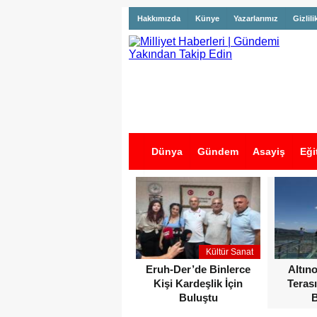
Hakkımızda
Künye
Yazarlarımız
Gizlili
Dünya
Gündem
Asayiş
Eği
İş İlanları
Kültür Sanat
Eruh-Der’de Binlerce
Altın
Kişi Kardeşlik İçin
Terası
Buluştu
B