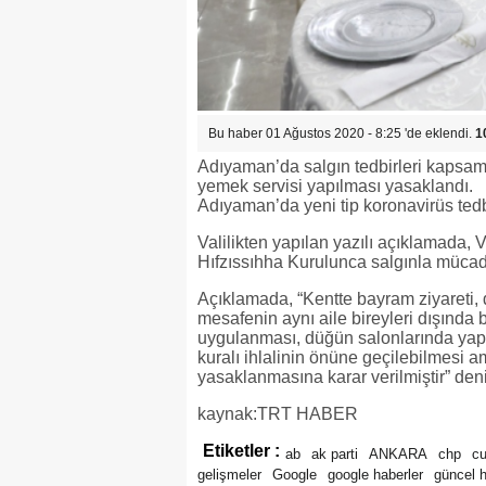
Bu haber 01 Ağustos 2020 - 8:25 'de eklendi.
1
Adıyaman’da salgın tedbirleri kapsam
yemek servisi yapılması yasaklandı.
Adıyaman’da yeni tip koronavirüs tedb
Valilikten yapılan yazılı açıklamada
Hıfzıssıhha Kurulunca salgınla mücadel
Açıklamada, “Kentte bayram ziyareti, 
mesafenin aynı aile bireyleri dışında 
uygulanması, düğün salonlarında yapıl
kuralı ihlalinin önüne geçilebilmesi 
yasaklanmasına karar verilmiştir” deni
kaynak:TRT HABER
Etiketler :
ab
ak parti
ANKARA
chp
c
gelişmeler
Google
google haberler
güncel 