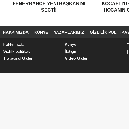
FENERBAHÇE YENI BAŞKANINI
KOCAELI’DE
SEÇTI!
“HOCANIN C
HAKKIMIZDA
KÜNYE
YAZARLARIMIZ
GIZLILIK POLITIKAS
Hakkımızda
Künye
Y
Gizlilik politikası
İletişim
|
Fotoğraf Galeri
Video Galeri