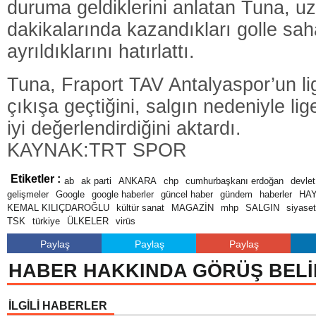
duruma geldiklerini anlatan Tuna, u
dakikalarında kazandıkları golle sah
ayrıldıklarını hatırlattı.
Tuna, Fraport TAV Antalyaspor’un lig
çıkışa geçtiğini, salgın nedeniyle lig
iyi değerlendirdiğini aktardı.
KAYNAK:TRT SPOR
Etiketler :
ab
ak parti
ANKARA
chp
cumhurbaşkanı erdoğan
devlet
gelişmeler
Google
google haberler
güncel haber
gündem
haberler
HA
KEMAL KILIÇDAROĞLU
kültür sanat
MAGAZİN
mhp
SALGIN
siyaset
TSK
türkiye
ÜLKELER
virüs
Paylaş
Paylaş
Paylaş
HABER HAKKINDA GÖRÜŞ BELİ
İLGİLİ HABERLER