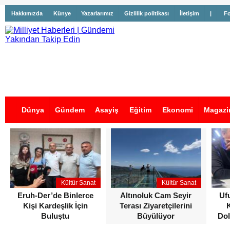
Hakkımızda
Künye
Yazarlarımız
Gizlilik politikası
İletişim
|
Fo
Dünya
Gündem
Asayiş
Eğitim
Ekonomi
Magazi
İş İlanları
Kültür Sanat
Kültür Sanat
Eruh-Der’de Binlerce
Altınoluk Cam Seyir
Uf
Kişi Kardeşlik İçin
Terası Ziyaretçilerini
Buluştu
Büyülüyor
Dol