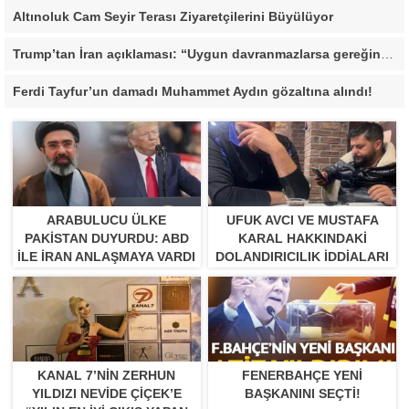
Altınoluk Cam Seyir Terası Ziyaretçilerini Büyülüyor
Trump’tan İran açıklaması: “Uygun davranmazlarsa gereğini yaparım”
Ferdi Tayfur’un damadı Muhammet Aydın gözaltına alındı!
ARABULUCU ÜLKE
UFUK AVCI VE MUSTAFA
PAKISTAN DUYURDU: ABD
KARAL HAKKINDAKI
ILE İRAN ANLAŞMAYA VARDI
DOLANDIRICILIK İDDIALARI
BÜYÜYOR
KANAL 7’NİN ZERHUN
FENERBAHÇE YENI
YILDIZI NEVİDE ÇİÇEK’E
BAŞKANINI SEÇTI!