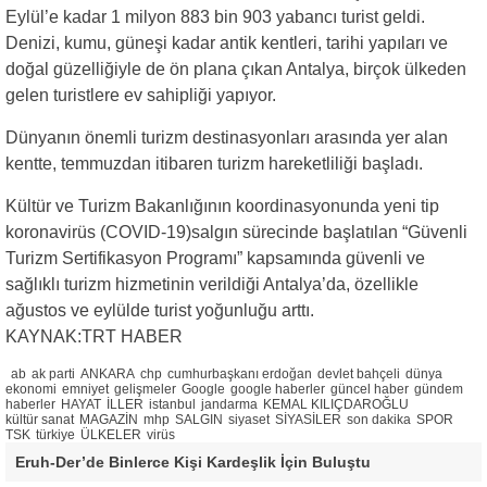
Eylül’e kadar 1 milyon 883 bin 903 yabancı turist geldi.
Denizi, kumu, güneşi kadar antik kentleri, tarihi yapıları ve
doğal güzelliğiyle de ön plana çıkan Antalya, birçok ülkeden
gelen turistlere ev sahipliği yapıyor.
Dünyanın önemli turizm destinasyonları arasında yer alan
kentte, temmuzdan itibaren turizm hareketliliği başladı.
Kültür ve Turizm Bakanlığının koordinasyonunda yeni tip
koronavirüs (COVID-19)salgın sürecinde başlatılan “Güvenli
Turizm Sertifikasyon Programı” kapsamında güvenli ve
sağlıklı turizm hizmetinin verildiği Antalya’da, özellikle
ağustos ve eylülde turist yoğunluğu arttı.
KAYNAK:TRT HABER
ab
ak parti
ANKARA
chp
cumhurbaşkanı erdoğan
devlet bahçeli
dünya
ekonomi
emniyet
gelişmeler
Google
google haberler
güncel haber
gündem
haberler
HAYAT
İLLER
istanbul
jandarma
KEMAL KILIÇDAROĞLU
kültür sanat
MAGAZİN
mhp
SALGIN
siyaset
SİYASİLER
son dakika
SPOR
TSK
türkiye
ÜLKELER
virüs
Eruh-Der’de Binlerce Kişi Kardeşlik İçin Buluştu