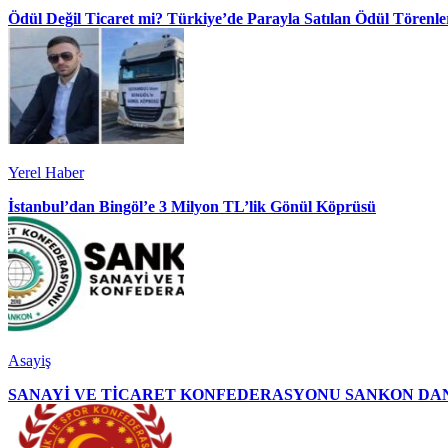
Ödül Değil Ticaret mi? Türkiye’de Parayla Satılan Ödül Törenler
Yerel Haber
İstanbul’dan Bingöl’e 3 Milyon TL’lik Gönül Köprüsü
Asayiş
SANAYİ VE TİCARET KONFEDERASYONU SANKON DAN 