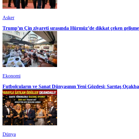
Asker
Trump’ın Çin ziyareti sırasında Hürmüz’de dikkat çeken gelişme
Ekonomi
Futbolcuların ve Sanat Dünyasının Yeni Gözdesi: Sarıtaş Oçakba
Dünya