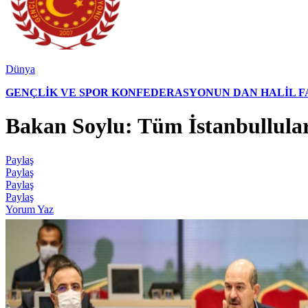
Dünya
GENÇLİK VE SPOR KONFEDERASYONUN DAN HALİL FAL
Bakan Soylu: Tüm İstanbulluları
Paylaş
Paylaş
Paylaş
Paylaş
Yorum Yaz