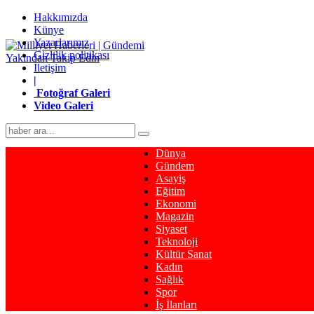
Hakkımızda
Künye
Yazarlarımız
Gizlilik politikası
İletişim
|
Fotoğraf Galeri
Video Galeri
Dünya
Gündem
Asayiş
Eğitim
Ekonomi
Magazin
Siyaset
Teknoloji
Kültür Sanat
Kadın
Sağlık
Spor
İş İlanları