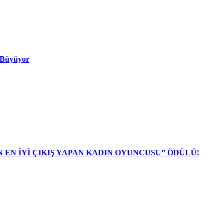
ı Büyüyor
N EN İYİ ÇIKIŞ YAPAN KADIN OYUNCUSU” ÖDÜLÜ!