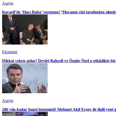
Asayiş
Kocaeli’de ‘Hacı Baba’ vurgunu! “Hocanın cini tarafından alındı
Ekonomi
Dikkat çeken anlar! Devlet Bahçeli ve Özgür Özel o etkinlikte bir
Asayiş
286 yıla kadar hapsi istenmişti! Mehmet Akif Ersoy ile ilgili yeni 