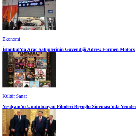
Ekonomi
İstanbul’da Araç Sahiplerinin Güvendiği Adres: Formen Motors
Kültür Sanat
Yeşilçam’ın Unutulmayan Filmleri Beyoğlu Sineması’nda Yenide