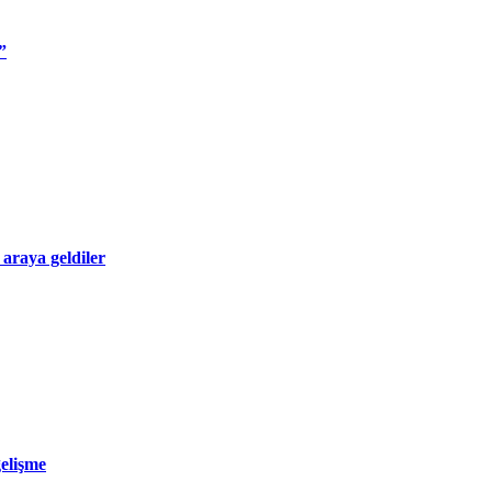
”
 araya geldiler
gelişme