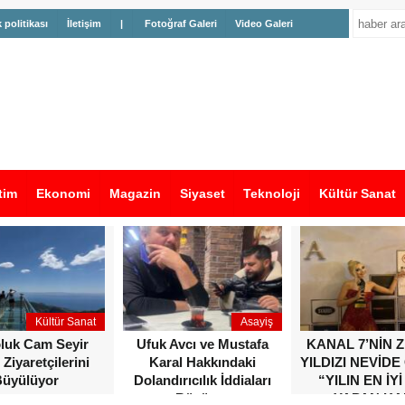
k politikası
İletişim
|
Fotoğraf Galeri
Video Galeri
tim
Ekonomi
Magazin
Siyaset
Teknoloji
Kültür Sanat
Kültür Sanat
Asayiş
oluk Cam Seyir
Ufuk Avcı ve Mustafa
KANAL 7’NİN 
 Ziyaretçilerini
Karal Hakkındaki
YILDIZI NEVİDE
üyülüyor
Dolandırıcılık İddiaları
“YILIN EN İYİ
Büyüyor
YAPAN KA