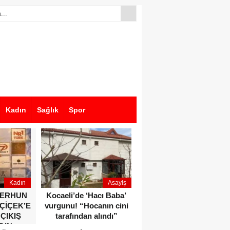
Kadın
Sağlık
Spor
Kadın
Asayiş
Ekonomi
ZERHUN
Kocaeli’de ‘Hacı Baba’
Dikkat çeken anlar!
 ÇİÇEK’E
vurgunu! “Hocanın cini
Devlet Bahçeli ve Özgür
 ÇIKIŞ
tarafından alındı”
Özel o etkinlikte bir
DIN
araya geldiler