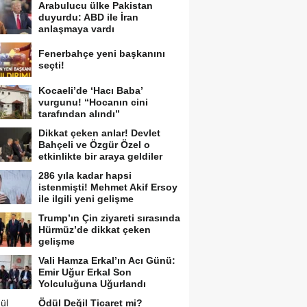
Arabulucu ülke Pakistan
duyurdu: ABD ile İran
anlaşmaya vardı
Fenerbahçe yeni başkanını
seçti!
Kocaeli’de ‘Hacı Baba’
vurgunu! “Hocanın cini
tarafından alındı”
Dikkat çeken anlar! Devlet
Bahçeli ve Özgür Özel o
etkinlikte bir araya geldiler
286 yıla kadar hapsi
istenmişti! Mehmet Akif Ersoy
ile ilgili yeni gelişme
Trump’ın Çin ziyareti sırasında
Hürmüz’de dikkat çeken
gelişme
Vali Hamza Erkal’ın Acı Günü:
Emir Uğur Erkal Son
Yolculuğuna Uğurlandı
Ödül Değil Ticaret mi?