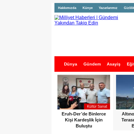
Hakkımızda
Künye
Yazarlarımız
Gizlili
Dünya
Gündem
Asayiş
Eği
İş İlanları
Kültür Sanat
Eruh-Der’de Binlerce
Altın
Kişi Kardeşlik İçin
Terası
Buluştu
B