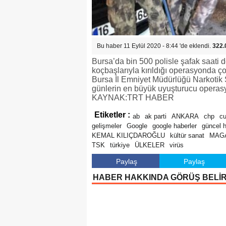
Bu haber 11 Eylül 2020 - 8:44 'de eklendi.
322.
Bursa’da bin 500 polisle şafak saati 
koçbaşlarıyla kırıldığı operasyonda ço
Bursa İl Emniyet Müdürlüğü Narkotik
günlerin en büyük uyuşturucu operasyo
KAYNAK:TRT HABER
Etiketler :
ab
ak parti
ANKARA
chp
c
gelişmeler
Google
google haberler
güncel 
KEMAL KILIÇDAROĞLU
kültür sanat
MAG
TSK
türkiye
ÜLKELER
virüs
Paylaş
Paylaş
HABER HAKKINDA GÖRÜŞ BELİ