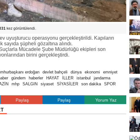
031
kez görüntülendi.
dev uyuşturucu operasyonu gerçekleştirildi. Kapıların
k sayıda şüpheli gözaltına alındı.
 Suçlarla Mücadele Şube Müdürlüğü ekipleri son
nlarından birini gerçekleştirdi.
umhurbaşkanı erdoğan
devlet bahçeli
dünya
ekonomi
emniyet
haber
gündem
haberler
HAYAT
İLLER
istanbul
jandarma
AZİN
mhp
SALGIN
siyaset
SİYASİLER
son dakika
SPOR
Paylaş
Paylaş
Yorum Yaz
RT