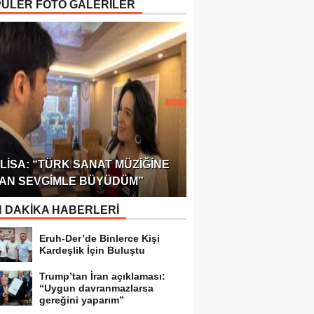
ÜLER FOTO GALERİLER
ÖDÜLÜ!
ULUSLARARASI SAĞL
LISA: “TÜRK SANAT MÜZIĞINE
FEDERASYONU 75 Ü
AN SEVGIMLE BÜYÜDÜM”
TEMSILCILIK VERDI
 DAKİKA HABERLERİ
Eruh-Der’de Binlerce Kişi
Kardeşlik İçin Buluştu
Trump’tan İran açıklaması:
“Uygun davranmazlarsa
gereğini yaparım”