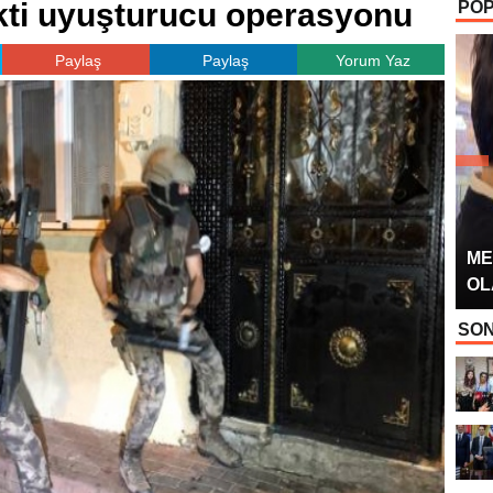
kti uyuşturucu operasyonu
POP
OYUNCUSU” 
Paylaş
Paylaş
Yorum Yaz
ME
OL
SON