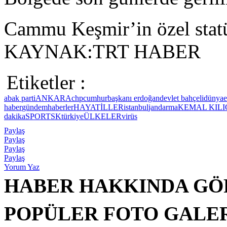
Cammu Keşmir’in özel statü
KAYNAK:TRT HABER
Etiketler :
ab
ak parti
ANKARA
chp
cumhurbaşkanı erdoğan
devlet bahçeli
dünya
haber
gündem
haberler
HAYAT
İLLER
istanbul
jandarma
KEMAL KIL
dakika
SPOR
TSK
türkiye
ÜLKELER
virüs
Paylaş
Paylaş
Paylaş
Paylaş
Yorum Yaz
HABER HAKKINDA GÖ
POPÜLER FOTO GALE