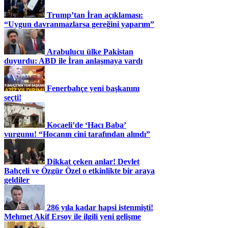
Trump’tan İran açıklaması:
“Uygun davranmazlarsa gereğini yaparım”
Arabulucu ülke Pakistan
duyurdu: ABD ile İran anlaşmaya vardı
Fenerbahçe yeni başkanını
seçti!
Kocaeli’de ‘Hacı Baba’
vurgunu! “Hocanın cini tarafından alındı”
Dikkat çeken anlar! Devlet
Bahçeli ve Özgür Özel o etkinlikte bir araya
geldiler
286 yıla kadar hapsi istenmişti!
Mehmet Akif Ersoy ile ilgili yeni gelişme