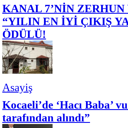
KANAL 7’NİN ZERHUN 
“YILIN EN İYİ ÇIKIŞ
ÖDÜLÜ!
Asayiş
Kocaeli’de ‘Hacı Baba’ v
tarafından alındı”