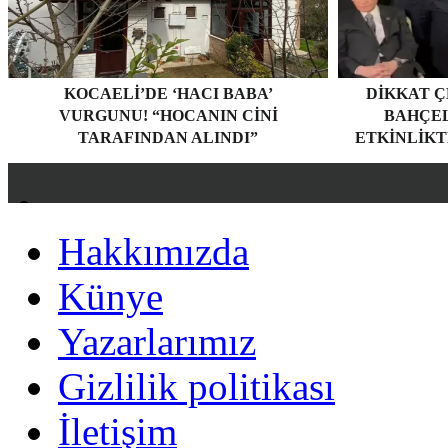
KOCAELI’DE ‘HACI BABA’
DIKKAT Ç
VURGUNU! “HOCANIN CINI
BAHÇEL
TARAFINDAN ALINDI”
ETKINLIKT
Hakkımızda
Hakkımızda
Künye
Künye
Yazarlarımız
Yazarlarımız
Gizlilik politikası
Gizlilik politikası
İletişim
İletişim