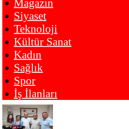
Magazin
Siyaset
Teknoloji
Kültür Sanat
Kadın
Sağlık
Spor
İş İlanları