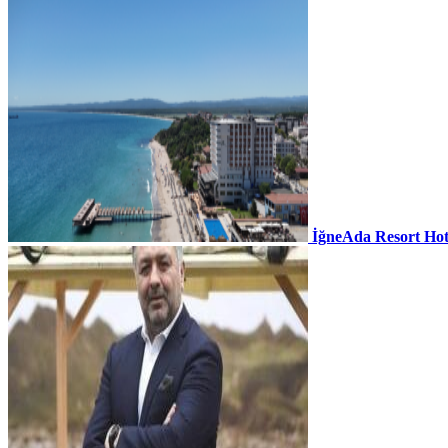
İğneAda Resort Hot