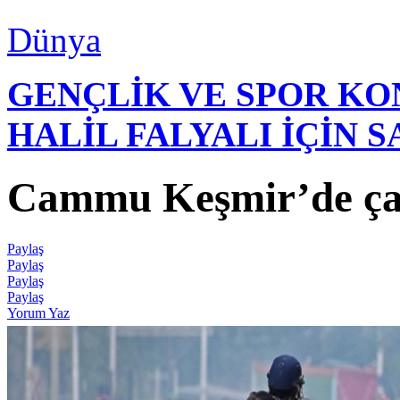
Dünya
GENÇLİK VE SPOR K
HALİL FALYALI İÇİN 
Cammu Keşmir’de çat
Paylaş
Paylaş
Paylaş
Paylaş
Yorum Yaz