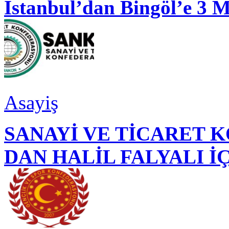
İstanbul’dan Bingöl’e 3 
Asayiş
SANAYİ VE TİCARET
DAN HALİL FALYALI İ