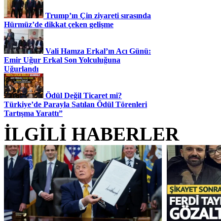
Trump’ın Çin ziyareti sırasında
Hürmüz’de dikkat çeken gelişme
Vali Hamza Erkal’ın Acı Günü:
Emir Uğur Erkal Son Yolculuğuna
Uğurlandı
Ödül Değil Ticaret mi?
Türkiye’de Parayla Satılan Ödül Törenleri
Tartışma Yarattı”
İLGİLİ HABERLER