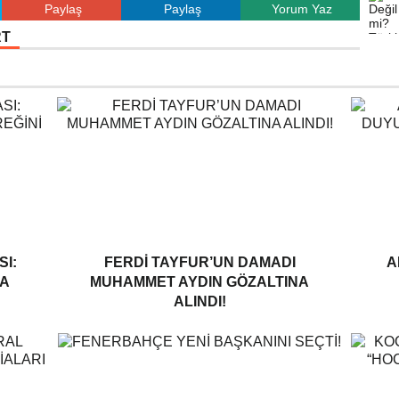
Paylaş
Paylaş
Yorum Yaz
RT
I:
FERDI TAYFUR’UN DAMADI
A
A
MUHAMMET AYDIN GÖZALTINA
ALINDI!