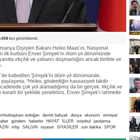
0.058
kez görüntülendi.
lmanya Dışişleri Bakanı Heiko Maas’ın, Nasyonal
nün ilk kurbanı Enver Şimşek’in ölüm yıl dönümünde
anıtta ırkçılık ve yabancı düşmanlığını ancak birlikte ve
.
’de katledilen Şimşek’in ölüm yıl dönümünde,
 paylaşıma, “Heiko, gösterdiğin hassasiyeti takdir
cadelede çok yol alamadığımız da bir gerçek. Irkçılık ve
 kararlı bir şekilde yenebiliriz. Enver Şimşek’i rahmetle
umhurbaşkanı erdoğan
devlet bahçeli
dünya
ekonomi
emniyet
haber
gündem
haberler
HAYAT
İLLER
istanbul
jandarma
AZİN
mhp
SALGIN
siyaset
SİYASİLER
son dakika
SPOR