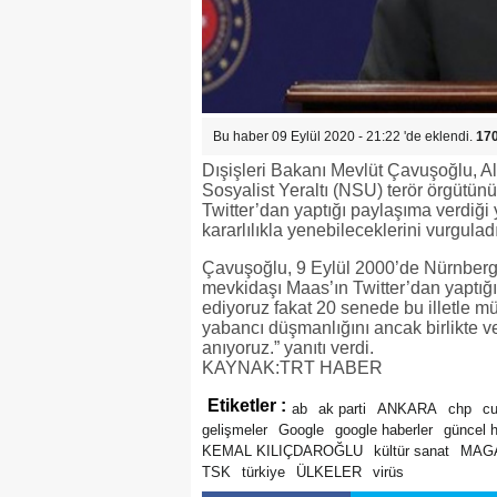
Bu haber 09 Eylül 2020 - 21:22 'de eklendi.
17
Dışişleri Bakanı Mevlüt Çavuşoğlu, A
Sosyalist Yeraltı (NSU) terör örgütü
Twitter’dan yaptığı paylaşıma verdiği y
kararlılıkla yenebileceklerini vurguladı
Çavuşoğlu, 9 Eylül 2000’de Nürnberg
mevkidaşı Maas’ın Twitter’dan yaptığı
ediyoruz fakat 20 senede bu illetle mü
yabancı düşmanlığını ancak birlikte ve
anıyoruz.” yanıtı verdi.
KAYNAK:TRT HABER
Etiketler :
ab
ak parti
ANKARA
chp
c
gelişmeler
Google
google haberler
güncel 
KEMAL KILIÇDAROĞLU
kültür sanat
MAG
TSK
türkiye
ÜLKELER
virüs