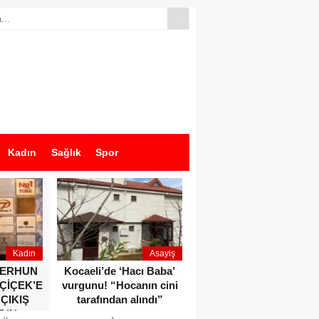
Kadın
Sağlık
Spor
Kadın
Asayiş
Ekonomi
ZERHUN
Kocaeli’de ‘Hacı Baba’
Dikkat çeken anlar!
 ÇİÇEK’E
vurgunu! “Hocanın cini
Devlet Bahçeli ve Özgür
 ÇIKIŞ
tarafından alındı”
Özel o etkinlikte bir
DIN
araya geldiler