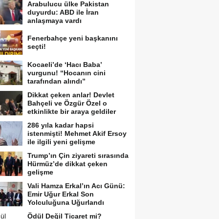
Arabulucu ülke Pakistan
duyurdu: ABD ile İran
anlaşmaya vardı
Fenerbahçe yeni başkanını
seçti!
Kocaeli’de ‘Hacı Baba’
vurgunu! “Hocanın cini
tarafından alındı”
Dikkat çeken anlar! Devlet
Bahçeli ve Özgür Özel o
etkinlikte bir araya geldiler
286 yıla kadar hapsi
istenmişti! Mehmet Akif Ersoy
ile ilgili yeni gelişme
Trump’ın Çin ziyareti sırasında
Hürmüz’de dikkat çeken
gelişme
Vali Hamza Erkal’ın Acı Günü:
Emir Uğur Erkal Son
Yolculuğuna Uğurlandı
Ödül Değil Ticaret mi?