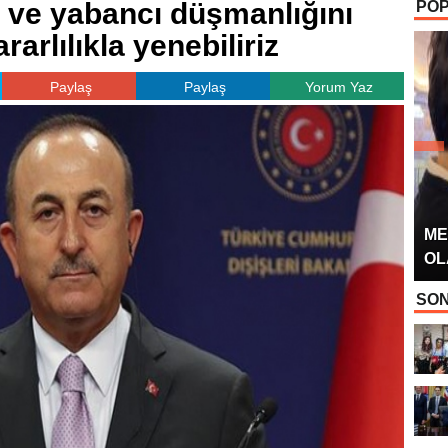
k ve yabancı düşmanlığını
POP
OYUNCUSU” 
rarlılıkla yenebiliriz
Paylaş
Paylaş
Yorum Yaz
ME
OL
SON