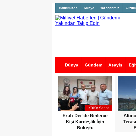
Hakkımızda
Künye
Yazarlarımız
Gizlili
Dünya
Gündem
Asayiş
Eği
İş İlanları
Kültür Sanat
Eruh-Der’de Binlerce
Altın
Kişi Kardeşlik İçin
Terası
Buluştu
B