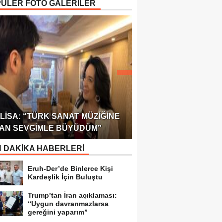
ÜLER FOTO GALERİLER
ÖDÜLÜ!
ULUSLARARASI SAĞL
LISA: “TÜRK SANAT MÜZIĞINE
FEDERASYONU 75 Ü
AN SEVGIMLE BÜYÜDÜM”
TEMSILCILIK VERDI
 DAKİKA HABERLERİ
Eruh-Der’de Binlerce Kişi
Kardeşlik İçin Buluştu
Trump’tan İran açıklaması:
“Uygun davranmazlarsa
gereğini yaparım”