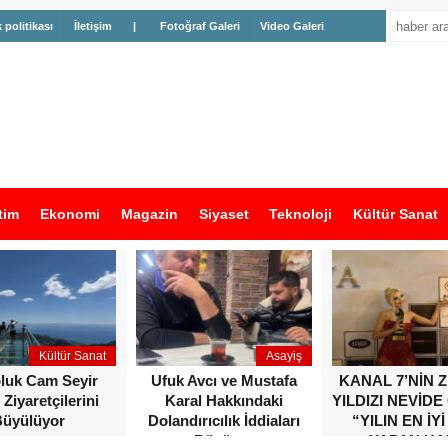
k politikası
İletişim
|
Fotoğraf Galeri
Video Galeri
tim
Ekonomi
Magazin
Siyaset
Teknoloji
Kültür Sanat
Kültür Sanat
Asayiş
oluk Cam Seyir
Ufuk Avcı ve Mustafa
KANAL 7’NİN 
 Ziyaretçilerini
Karal Hakkındaki
YILDIZI NEVİDE
üyülüyor
Dolandırıcılık İddiaları
“YILIN EN İYİ
Büyüyor
YAPAN KA