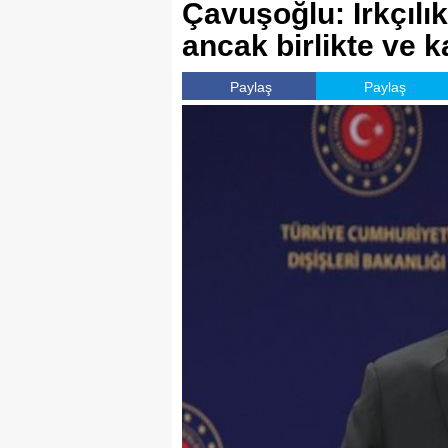
Çavuşoğlu: Irkçılı
ancak birlikte ve ka
Paylaş
Paylaş