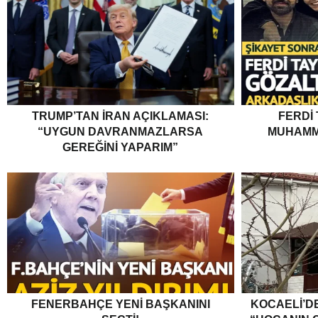
TRUMP’TAN İRAN AÇIKLAMASI:
FERDI
“UYGUN DAVRANMAZLARSA
MUHAMM
GEREĞINI YAPARIM”
FENERBAHÇE YENI BAŞKANINI
KOCAELI’DE