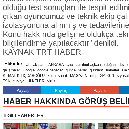
olduğu test sonuçları ile tespit edilmiş
çıkan oyuncumuz ve teknik ekip çal
izolasyonuna alınmış ve tedavilerine
Konu hakkında gelişme oldukça te
bilgilendirme yapılacaktır” denildi.
KAYNAK:TRT HABER
Etiketler :
ab
ak parti
ANKARA
chp
cumhurbaşkanı erdoğan
devlet
gelişmeler
Google
google haberler
güncel haber
gündem
haberler
HA
KEMAL KILIÇDAROĞLU
kültür sanat
MAGAZİN
mhp
SALGIN
siyaset
TSK
türkiye
ÜLKELER
virüs
Paylaş
Paylaş
Paylaş
HABER HAKKINDA GÖRÜŞ BELİ
İLGİLİ HABERLER