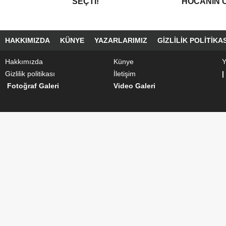
SEÇTI!
“HOCANIN C
HAKKIMIZDA
KÜNYE
YAZARLARIMIZ
GIZLILIK POLITIKAS
Hakkımızda
Künye
Y
Gizlilik politikası
İletişim
|
Fotoğraf Galeri
Video Galeri