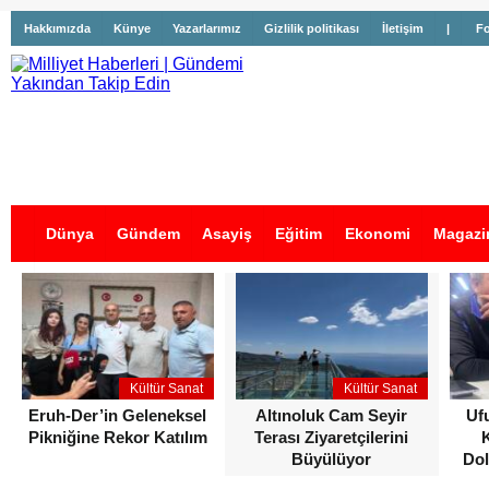
Hakkımızda
Künye
Yazarlarımız
Gizlilik politikası
İletişim
|
Fo
Dünya
Gündem
Asayiş
Eğitim
Ekonomi
Magazi
İş İlanları
Kültür Sanat
Kültür Sanat
Eruh-Der’in Geleneksel
Altınoluk Cam Seyir
Uf
Pikniğine Rekor Katılım
Terası Ziyaretçilerini
Büyülüyor
Dol