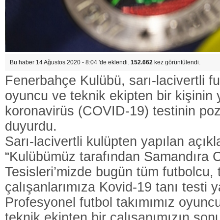
Bu haber 14 Ağustos 2020 - 8:04 'de eklendi.
152.662
kez görüntülendi.
Fenerbahçe Kulübü, sarı-lacivertli fu
oyuncu ve teknik ekipten bir kişinin y
koronavirüs (COVID-19) testinin pozit
duyurdu.
Sarı-lacivertli kulüpten yapılan açık
“Kulübümüz tarafından Samandıra 
Tesisleri’mizde bugün tüm futbolcu, 
çalışanlarımıza Kovid-19 tanı testi y
Profesyonel futbol takımımız oyuncul
teknik ekipten bir çalışanımızın sonu