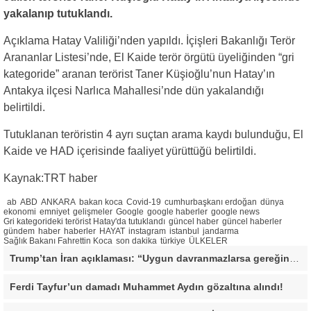
yakalanıp tutuklandı.
Açıklama Hatay Valiliği’nden yapıldı. İçişleri Bakanlığı Terör
Arananlar Listesi’nde, El Kaide terör örgütü üyeliğinden “gri
kategoride” aranan terörist Taner Küşioğlu’nun Hatay’ın
Antakya ilçesi Narlıca Mahallesi’nde dün yakalandığı
belirtildi.
Tutuklanan teröristin 4 ayrı suçtan arama kaydı bulunduğu, El
Kaide ve HAD içerisinde faaliyet yürüttüğü belirtildi.
Kaynak:TRT haber
ab
ABD
ANKARA
bakan koca
Covid-19
cumhurbaşkanı erdoğan
dünya
ekonomi
emniyet
gelişmeler
Google
google haberler
google news
Gri kategorideki terörist Hatay'da tutuklandı
güncel haber
güncel haberler
gündem
haber
haberler
HAYAT
instagram
istanbul
jandarma
Sağlık Bakanı Fahrettin Koca
son dakika
türkiye
ÜLKELER
Trump’tan İran açıklaması: “Uygun davranmazlarsa gereğini yaparım”
Ferdi Tayfur’un damadı Muhammet Aydın gözaltına alındı!