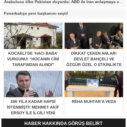
Arabulucu ülke Pakistan duyurdu: ABD ile İran anlaşmaya vardı
Fenerbahçe yeni başkanını seçti!
KOCAELI’DE ‘HACI BABA’
DIKKAT ÇEKEN ANLAR!
VURGUNU! “HOCANIN CINI
DEVLET BAHÇELI VE
TARAFINDAN ALINDI”
ÖZGÜR ÖZEL O ETKINLIKTE
BIR ARAYA GELDILER
286 YILA KADAR HAPSI
REHA MUHTAR’A VEDA
ISTENMIŞTI! MEHMET AKIF
ERSOY ILE ILGILI YENI
GELIŞME
HABER HAKKINDA GÖRÜŞ BELİRT