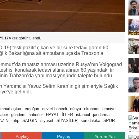
75.174
kez görüntülendi.
19) testi pozitif çıkan ve bir süre tedavi gören 60
ağlık Bakanlığına ait ambulans uçakla Trabzon’a
emmuz’da rahatsızlanması üzerine Rusya’nın Volgograd
şhisi konularak tedavi altına alınan 60 yaşındaki tır
sinin Trabzon’da yapılması yönünde talepte bulundu.
 Yardımcısı Yavuz Selim Kıran’ın girişimleriyle Sağlık
e’ye getirildi.
umhurbaşkanı erdoğan
devlet bahçeli
dünya
ekonomi
emniyet
haber
gündem
haberler
HAYAT
İLLER
istanbul
jandarma
AZİN
mhp
SALGIN
siyaset
SİYASİLER
son dakika
SPOR
Paylaş
Paylaş
Yorum Yaz