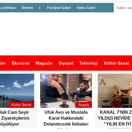
k politikası
İletişim
|
Fotoğraf Galeri
Video Galeri
tim
Ekonomi
Magazin
Siyaset
Teknoloji
Kültür Sanat
Kültür Sanat
Asayiş
oluk Cam Seyir
Ufuk Avcı ve Mustafa
KANAL 7’NİN 
 Ziyaretçilerini
Karal Hakkındaki
YILDIZI NEVİDE
üyülüyor
Dolandırıcılık İddiaları
“YILIN EN İYİ
Büyüyor
YAPAN KA