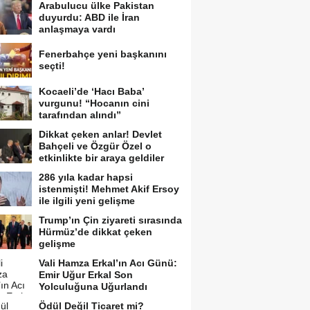
Arabulucu ülke Pakistan
duyurdu: ABD ile İran
anlaşmaya vardı
Fenerbahçe yeni başkanını
seçti!
Kocaeli’de ‘Hacı Baba’
vurgunu! “Hocanın cini
tarafından alındı”
Dikkat çeken anlar! Devlet
Bahçeli ve Özgür Özel o
etkinlikte bir araya geldiler
286 yıla kadar hapsi
istenmişti! Mehmet Akif Ersoy
ile ilgili yeni gelişme
Trump’ın Çin ziyareti sırasında
Hürmüz’de dikkat çeken
gelişme
Vali Hamza Erkal’ın Acı Günü:
Emir Uğur Erkal Son
Yolculuğuna Uğurlandı
Ödül Değil Ticaret mi?