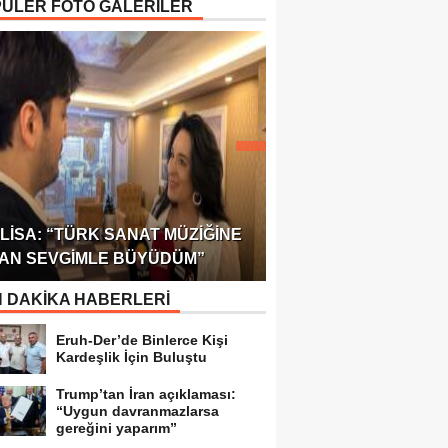
ÜLER FOTO GALERİLER
ÖDÜLÜ!
ULUSLARARASI SAĞL
LISA: “TÜRK SANAT MÜZIĞINE
FEDERASYONU 75 Ü
AN SEVGIMLE BÜYÜDÜM”
TEMSILCILIK VERDI
 DAKİKA HABERLERİ
Eruh-Der’de Binlerce Kişi
Kardeşlik İçin Buluştu
Trump’tan İran açıklaması:
“Uygun davranmazlarsa
gereğini yaparım”