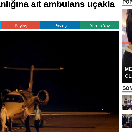
nlığına ait ambulans uçakla
POP
OYUNCUSU” 
Paylaş
Paylaş
Yorum Yaz
ME
OL
SON