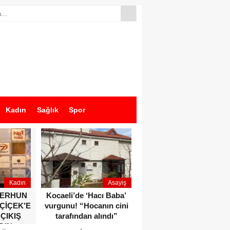
Kadın
Sağlık
Spor
Kadın
Asayiş
Ekonomi
ZERHUN
Kocaeli’de ‘Hacı Baba’
Dikkat çeken anlar!
 ÇİÇEK’E
vurgunu! “Hocanın cini
Devlet Bahçeli ve Özgür
 ÇIKIŞ
tarafından alındı”
Özel o etkinlikte bir
DIN
araya geldiler