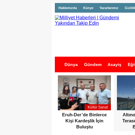
Hakkımızda
Künye
Yazarlarımız
Gizlili
Dünya
Gündem
Asayiş
Eği
İş İlanları
Kültür Sanat
Eruh-Der’de Binlerce
Altın
Kişi Kardeşlik İçin
Terası
Buluştu
B