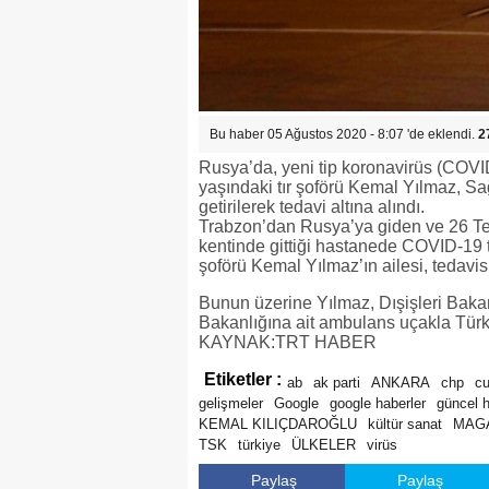
Bu haber 05 Ağustos 2020 - 8:07 'de eklendi.
2
Rusya’da, yeni tip koronavirüs (COVID-
yaşındaki tır şoförü Kemal Yılmaz, S
getirilerek tedavi altına alındı.
Trabzon’dan Rusya’ya giden ve 26 T
kentinde gittiği hastanede COVID-19 te
şoförü Kemal Yılmaz’ın ailesi, tedavi
Bunun üzerine Yılmaz, Dışişleri Bakan
Bakanlığına ait ambulans uçakla Türkiy
KAYNAK:TRT HABER
Etiketler :
ab
ak parti
ANKARA
chp
c
gelişmeler
Google
google haberler
güncel 
KEMAL KILIÇDAROĞLU
kültür sanat
MAG
TSK
türkiye
ÜLKELER
virüs
Paylaş
Paylaş