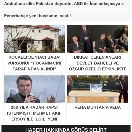
Arabulucu ülke Pakistan duyurdu: ABD ile İran anlaşmaya vardı
Fenerbahçe yeni başkanını seçti!
KOCAELI’DE ‘HACI BABA’
DIKKAT ÇEKEN ANLAR!
VURGUNU! “HOCANIN CINI
DEVLET BAHÇELI VE
TARAFINDAN ALINDI”
ÖZGÜR ÖZEL O ETKINLIKTE
BIR ARAYA GELDILER
286 YILA KADAR HAPSI
REHA MUHTAR’A VEDA
ISTENMIŞTI! MEHMET AKIF
ERSOY ILE ILGILI YENI
GELIŞME
HABER HAKKINDA GÖRÜŞ BELİRT