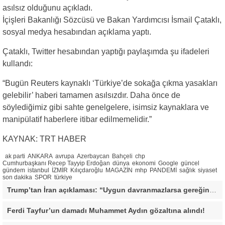
asılsız olduğunu açıkladı.
İçişleri Bakanlığı Sözcüsü ve Bakan Yardımcısı İsmail Çataklı,
sosyal medya hesabından açıklama yaptı.
Çataklı, Twitter hesabından yaptığı paylaşımda şu ifadeleri
kullandı:
“Bugün Reuters kaynaklı ‘Türkiye’de sokağa çıkma yasakları
gelebilir’ haberi tamamen asılsızdır. Daha önce de
söylediğimiz gibi sahte genelgelere, isimsiz kaynaklara ve
manipülatif haberlere itibar edilmemelidir.”
KAYNAK: TRT HABER
ak parti
ANKARA
avrupa
Azerbaycan
Bahçeli
chp
Cumhurbaşkanı Recep Tayyip Erdoğan
dünya
ekonomi
Google
güncel
gündem
istanbul
İZMİR
Kılıçdaroğlu
MAGAZİN
mhp
PANDEMİ
sağlık
siyaset
son dakika
SPOR
türkiye
Trump’tan İran açıklaması: “Uygun davranmazlarsa gereğini yaparım”
Ferdi Tayfur’un damadı Muhammet Aydın gözaltına alındı!