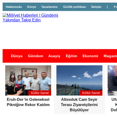
Hakkımızda
Künye
Yazarlarımız
Gizlilik politikası
İletişim
|
Fo
Dünya
Gündem
Asayiş
Eğitim
Ekonomi
Magazi
İş İlanları
Kültür Sanat
Kültür Sanat
Eruh-Der’in Geleneksel
Altınoluk Cam Seyir
Uf
Pikniğine Rekor Katılım
Terası Ziyaretçilerini
Büyülüyor
Dol