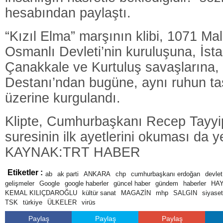
hesabından paylaştı. ‬‬‬
“Kızıl Elma” marşının klibi, 1071 Mal
Osmanlı Devleti’nin kuruluşuna, İst
Çanakkale ve Kurtuluş savaşlarına
Destanı’ndan bugüne, aynı ruhun ta
üzerine kurgulandı.
Klipte, Cumhurbaşkanı Recep Tayyip
suresinin ilk ayetlerini okuması da ye
KAYNAK:TRT HABER
Etiketler :
ab
ak parti
ANKARA
chp
cumhurbaşkanı erdoğan
devlet
gelişmeler
Google
google haberler
güncel haber
gündem
haberler
HA
KEMAL KILIÇDAROĞLU
kültür sanat
MAGAZİN
mhp
SALGIN
siyaset
TSK
türkiye
ÜLKELER
virüs
Paylaş
Paylaş
Paylaş