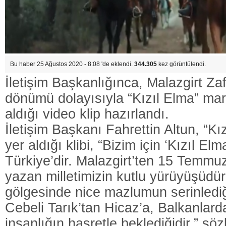
Bu haber 25 Ağustos 2020 - 8:08 'de eklendi.
344.305
kez görüntülendi.
İletişim Başkanlığınca, Malazgirt Zafe
dönümü dolayısıyla “Kızıl Elma” marş
aldığı video klip hazırlandı.
İletişim Başkanı Fahrettin Altun, “Kı
yer aldığı klibi, “Bizim için ‘Kızıl El
Türkiye’dir. Malazgirt’ten 15 Temmuz
yazan milletimizin kutlu yürüyüşüdür
gölgesinde nice mazlumun serinlediği
Cebeli Tarık’tan Hicaz’a, Balkanlar
insanlığın hasretle beklediğidir.” sözl