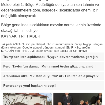
Meteoroloji 1. Bölge Müdürlüğünden yapılan son tahmin ve
değerlendirmelere göre, bölgedeki sıcaklıklarda önemli bir
değişiklik olmayacak.
Bölge genelinde sıcaklıkların mevsim normallerinin üzerinde
olacağı tahmin ediliyor.
KAYNAK: TRT HABER
ak parti
ANKARA
avrupa
Bahçeli
chp
Cumhurbaşkanı Recep Tayyip Erdoğan
dünya
ekonomi
Google
güncel
gündem
istanbul
İZMİR
Kılıçdaroğlu
MAGAZİN
mhp
PANDEMİ
sağlık
siyaset
son dakika
SPOR
türkiye
Trump’tan İran açıklaması: “Uygun davranmazlarsa gereğini yaparım”
Ferdi Tayfur’un damadı Muhammet Aydın gözaltına alındı!
Arabulucu ülke Pakistan duyurdu: ABD ile İran anlaşmaya vardı
Fenerbahçe yeni başkanını seçti!