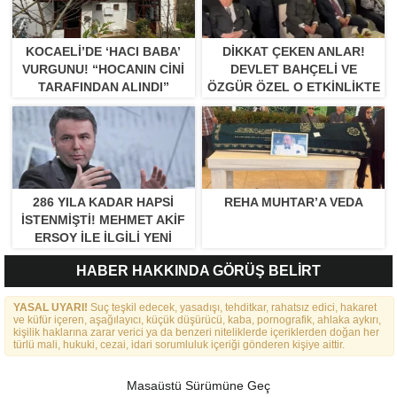
KOCAELI’DE ‘HACI BABA’
DIKKAT ÇEKEN ANLAR!
VURGUNU! “HOCANIN CINI
DEVLET BAHÇELI VE
TARAFINDAN ALINDI”
ÖZGÜR ÖZEL O ETKINLIKTE
BIR ARAYA GELDILER
286 YILA KADAR HAPSI
REHA MUHTAR’A VEDA
ISTENMIŞTI! MEHMET AKIF
ERSOY ILE ILGILI YENI
GELIŞME
HABER HAKKINDA GÖRÜŞ BELİRT
YASAL UYARI!
Suç teşkil edecek, yasadışı, tehditkar, rahatsız edici, hakaret
ve küfür içeren, aşağılayıcı, küçük düşürücü, kaba, pornografik, ahlaka aykırı,
kişilik haklarına zarar verici ya da benzeri niteliklerde içeriklerden doğan her
türlü mali, hukuki, cezai, idari sorumluluk içeriği gönderen kişiye aittir.
Masaüstü Sürümüne Geç