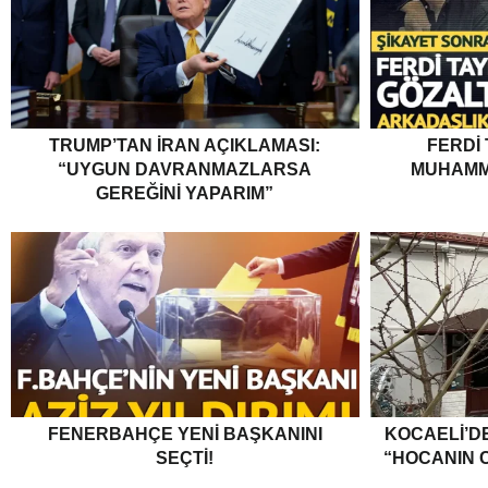
TRUMP’TAN İRAN AÇIKLAMASI:
FERDI
“UYGUN DAVRANMAZLARSA
MUHAMM
GEREĞINI YAPARIM”
FENERBAHÇE YENI BAŞKANINI
KOCAELI’DE
SEÇTI!
“HOCANIN C