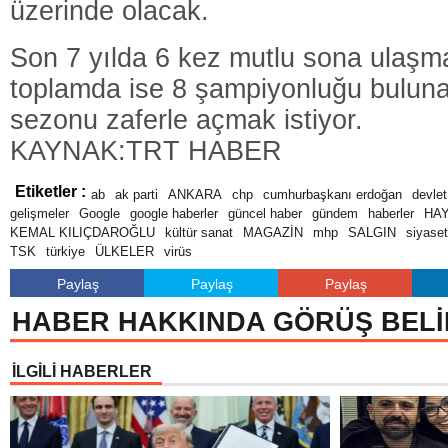
üzerinde olacak.
Son 7 yılda 6 kez mutlu sona ulaşm
toplamda ise 8 şampiyonluğu bulun
sezonu zaferle açmak istiyor.
KAYNAK:TRT HABER
Etiketler :
ab
ak parti
ANKARA
chp
cumhurbaşkanı erdoğan
devlet
gelişmeler
Google
google haberler
güncel haber
gündem
haberler
HA
KEMAL KILIÇDAROĞLU
kültür sanat
MAGAZİN
mhp
SALGIN
siyaset
TSK
türkiye
ÜLKELER
virüs
Paylaş
Paylaş
Paylaş
HABER HAKKINDA GÖRÜŞ BELİ
İLGİLİ HABERLER