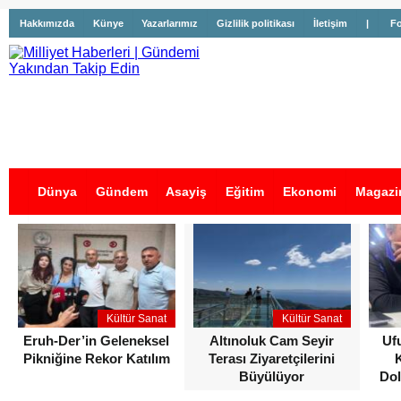
Hakkımızda
Künye
Yazarlarımız
Gizlilik politikası
İletişim
|
Fo
Dünya
Gündem
Asayiş
Eğitim
Ekonomi
Magazi
İş İlanları
Kültür Sanat
Kültür Sanat
Eruh-Der’in Geleneksel
Altınoluk Cam Seyir
Uf
Pikniğine Rekor Katılım
Terası Ziyaretçilerini
Büyülüyor
Dol