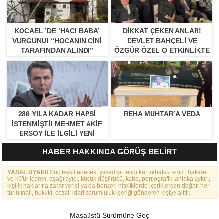
KOCAELI’DE ‘HACI BABA’
DIKKAT ÇEKEN ANLAR!
VURGUNU! “HOCANIN CINI
DEVLET BAHÇELI VE
TARAFINDAN ALINDI”
ÖZGÜR ÖZEL O ETKINLIKTE
BIR ARAYA GELDILER
286 YILA KADAR HAPSI
REHA MUHTAR’A VEDA
ISTENMIŞTI! MEHMET AKIF
ERSOY ILE ILGILI YENI
GELIŞME
HABER HAKKINDA GÖRÜŞ BELİRT
YASAL UYARI!
Suç teşkil edecek, yasadışı, tehditkar, rahatsız edici, hakaret
ve küfür içeren, aşağılayıcı, küçük düşürücü, kaba, pornografik, ahlaka aykırı,
kişilik haklarına zarar verici ya da benzeri niteliklerde içeriklerden doğan her
türlü mali, hukuki, cezai, idari sorumluluk içeriği gönderen kişiye aittir.
Masaüstü Sürümüne Geç