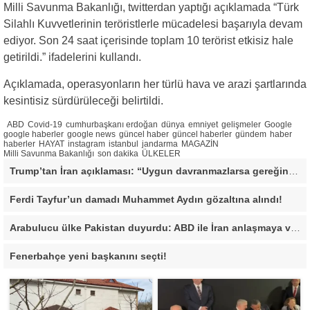
Milli Savunma Bakanlığı, twitterdan yaptığı açıklamada “Türk
Silahlı Kuvvetlerinin teröristlerle mücadelesi başarıyla devam
ediyor. Son 24 saat içerisinde toplam 10 terörist etkisiz hale
getirildi.” ifadelerini kullandı.
Açıklamada, operasyonların her türlü hava ve arazi şartlarında
kesintisiz sürdürüleceği belirtildi.
ABD
Covid-19
cumhurbaşkanı erdoğan
dünya
emniyet
gelişmeler
Google
google haberler
google news
güncel haber
güncel haberler
gündem
haber
haberler
HAYAT
instagram
istanbul
jandarma
MAGAZİN
Milli Savunma Bakanlığı
son dakika
ÜLKELER
Trump’tan İran açıklaması: “Uygun davranmazlarsa gereğini yaparım”
Ferdi Tayfur’un damadı Muhammet Aydın gözaltına alındı!
Arabulucu ülke Pakistan duyurdu: ABD ile İran anlaşmaya vardı
Fenerbahçe yeni başkanını seçti!