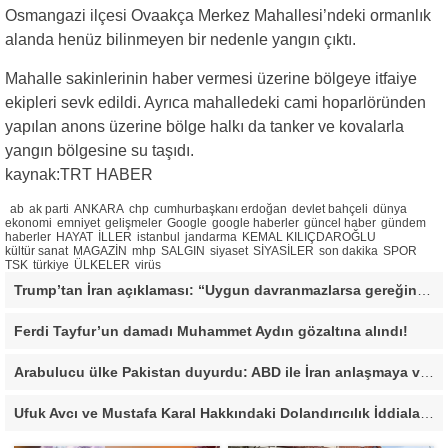
Osmangazi ilçesi Ovaakça Merkez Mahallesi’ndeki ormanlık
alanda henüz bilinmeyen bir nedenle yangın çıktı.
Mahalle sakinlerinin haber vermesi üzerine bölgeye itfaiye
ekipleri sevk edildi. Ayrıca mahalledeki cami hoparlöründen
yapılan anons üzerine bölge halkı da tanker ve kovalarla
yangın bölgesine su taşıdı.
kaynak:TRT HABER
ab
ak parti
ANKARA
chp
cumhurbaşkanı erdoğan
devlet bahçeli
dünya
ekonomi
emniyet
gelişmeler
Google
google haberler
güncel haber
gündem
haberler
HAYAT
İLLER
istanbul
jandarma
KEMAL KILIÇDAROĞLU
kültür sanat
MAGAZİN
mhp
SALGIN
siyaset
SİYASİLER
son dakika
SPOR
TSK
türkiye
ÜLKELER
virüs
Trump’tan İran açıklaması: “Uygun davranmazlarsa gereğini yaparım”
Ferdi Tayfur’un damadı Muhammet Aydın gözaltına alındı!
Arabulucu ülke Pakistan duyurdu: ABD ile İran anlaşmaya vardı
Ufuk Avcı ve Mustafa Karal Hakkındaki Dolandırıcılık İddiaları Büyüyor