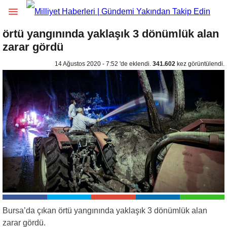
örtü yangınında yaklaşık 3 dönümlük alan
zarar gördü
14 Ağustos 2020 - 7:52 'de eklendi.
341.602
kez görüntülendi.
Bursa’da çıkan örtü yangınında yaklaşık 3 dönümlük alan
zarar gördü.