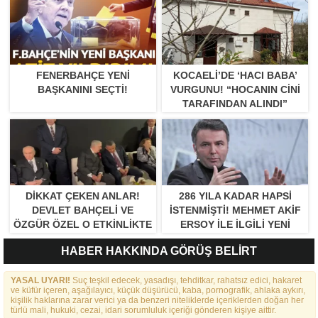
FENERBAHÇE YENI
KOCAELI’DE ‘HACI BABA’
BAŞKANINI SEÇTI!
VURGUNU! “HOCANIN CINI
TARAFINDAN ALINDI”
DIKKAT ÇEKEN ANLAR!
286 YILA KADAR HAPSI
DEVLET BAHÇELI VE
ISTENMIŞTI! MEHMET AKIF
ÖZGÜR ÖZEL O ETKINLIKTE
ERSOY ILE ILGILI YENI
BIR ARAYA GELDILER
GELIŞME
HABER HAKKINDA GÖRÜŞ BELİRT
YASAL UYARI!
Suç teşkil edecek, yasadışı, tehditkar, rahatsız edici, hakaret
ve küfür içeren, aşağılayıcı, küçük düşürücü, kaba, pornografik, ahlaka aykırı,
kişilik haklarına zarar verici ya da benzeri niteliklerde içeriklerden doğan her
türlü mali, hukuki, cezai, idari sorumluluk içeriği gönderen kişiye aittir.