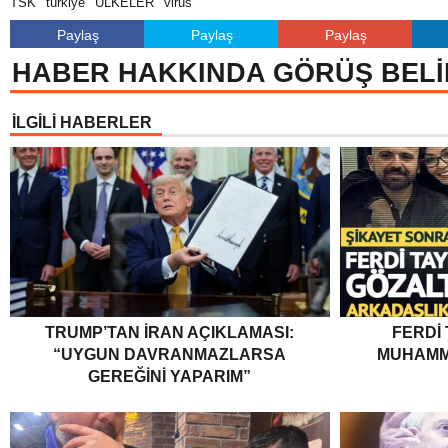
TSK
türkiye
ÜLKELER
virüs
Paylaş
Paylaş
Paylaş
HABER HAKKINDA GÖRÜŞ BELİ
İLGİLİ HABERLER
TRUMP’TAN İRAN AÇIKLAMASI:
FERDI
“UYGUN DAVRANMAZLARSA
MUHAMM
GEREĞINI YAPARIM”