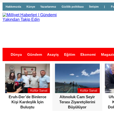
Hakkımızda
Künye
Yazarlarımız
Gizlilik politikası
İletişim
|
Fo
Dünya
Gündem
Asayiş
Eğitim
Ekonomi
Magazi
İş İlanları
Kültür Sanat
Kültür Sanat
Eruh-Der’de Binlerce
Altınoluk Cam Seyir
Uf
Kişi Kardeşlik İçin
Terası Ziyaretçilerini
Buluştu
Büyülüyor
Dol