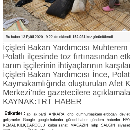
Bu haber 13 Eylül 2020 - 9:22 'de eklendi.
152.081
kez görüntülendi.
İçişleri Bakan Yardımcısı Muhterem 
Polatlı ilçesinde toz fırtınasından e
tarım işçilerinin ihtiyaçlarının karşıl
İçişleri Bakan Yardımcısı İnce, Polat
Kaymakamlığında oluşturulan Afet 
Merkezi’nde gazetecilere açıklamal
KAYNAK:TRT HABER
Etiketler :
ab
ak parti
ANKARA
chp
cumhurbaşkanı erdoğan
devlet
gelişmeler
Google
google haberler
güncel haber
gündem
haberler
HA
KEMAL KILIÇDAROĞLU
kültür sanat
MAGAZİN
mhp
SALGIN
siyaset